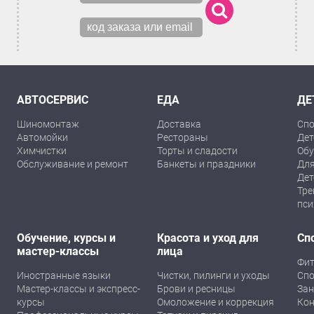
АВТОСЕРВИС
ЕДА
ДЕ
Шиномонтаж
Доставка
Спо
Автомойки
Рестораны
Дет
Химчистки
Торты и сладости
Обу
Обслуживание и ремонт
Банкеты и праздники
Для
Дет
Тре
пси
Обучение, курсы и
Красота и уход для
Сп
мастер-классы
лица
Фит
Иностранные языки
Чистки, пилинги и уходы
Спо
Мастер-классы и экспресс-
Брови и ресницы
Зан
курсы
Омоложение и коррекция
Кон