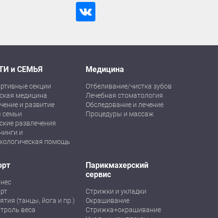
ТИ и СЕМЬЯ
Медицина
ртивные секции
Отбеливание/чистка зубов
ская медицина
Лечебная стоматология
чение и развитие
Обследование и лечение
 семьи
Процедуры и массаж
ские развлечения
нинги и
хологическая помощь
орт
Парикмахерский
сервис
нес
рт
Стрижки и укладки
ятия (танцы, йога и пр.)
Окрашивание
троль веса
Стрижка+окрашивание