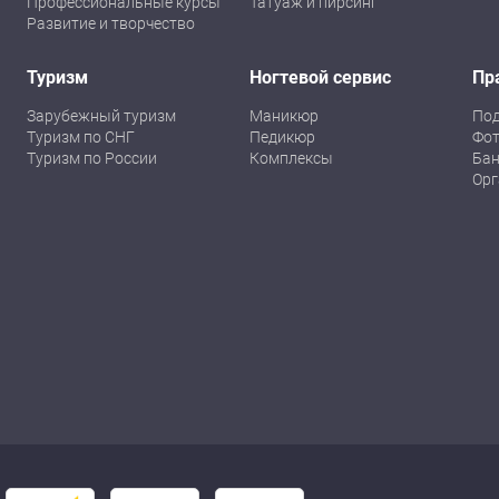
Профессиональные курсы
Татуаж и пирсинг
Развитие и творчество
Туризм
Ногтевой сервис
Пр
Зарубежный туризм
Маникюр
По
Туризм по СНГ
Педикюр
Фот
Туризм по России
Комплексы
Бан
Орг