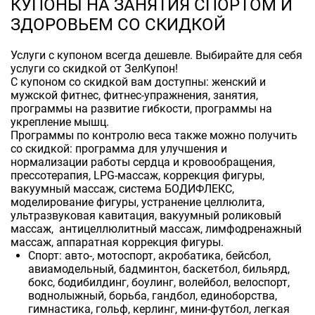
КУПОНЫ НА ЗАНЯТИЯ СПОРТОМ И
ЗДОРОВЬЕМ СО СКИДКОЙ
Услуги с купоном всегда дешевле. Выбирайте для себя
услуги со скидкой от ЗелКупон!
С купоном со скидкой вам доступны: женский и
мужской фитнес, фитнес-упражнения, занятия,
программы на развитие гибкости, программы на
укрепление мышц.
Программы по контролю веса также можно получить
со скидкой: программа для улучшения и
нормализации работы сердца и кровообращения,
прессотерапия, LPG-массаж, коррекция фигуры,
вакуумный массаж, система БОДИФЛЕКС,
моделирование фигуры, устранение целлюлита,
ультразвуковая кавитация, вакуумный роликовый
массаж, антицеллюлитный массаж, лимфодренажный
массаж, аппаратная коррекция фигуры.
Спорт: авто-, мотоспорт, акробатика, бейсбол,
авиамодельный, бадминтон, баскетбол, бильярд,
бокс, бодибилдинг, боулинг, волейбол, велоспорт,
воднолыжный, борьба, гандбол, единоборства,
гимнастика, гольф, керлинг, мини-футбол, легкая