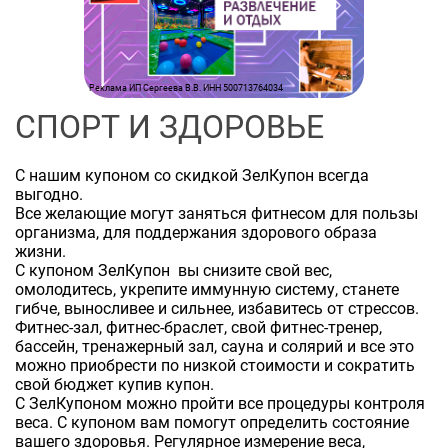
Реклама ИП Сергеева В.В. ИНН 500713764034
СПОРТ И ЗДОРОВЬЕ
С нашим купоном со скидкой ЗелКупон всегда
выгодно.
Все желающие могут заняться фитнесом для пользы
организма, для поддержания здорового образа
жизни.
С купоном ЗелКупон вы снизите свой вес,
омолодитесь, укрепите иммунную систему, станете
гибче, выносливее и сильнее, избавитесь от стрессов.
Фитнес-зал, фитнес-браслет, свой фитнес-тренер,
бассейн, тренажерный зал, сауна и солярий и все это
можно приобрести по низкой стоимости и сократить
свой бюджет купив купон.
С ЗелКупоном можно пройти все процедуры контроля
веса. С купоном вам помогут определить состояние
вашего здоровья. Регулярное измерение веса,