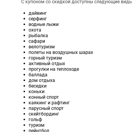
С купоном со скидкой доступны следующие виды
дайвинг
серфинг
водные лыжи
охота
рыбалка
сафари
велотуризм
полеты на воздушных шарах
горный туризм
активный отдых
прогулки на теплоходе
баллада
дом отдыха
беседки
коньки
конный спорт
каякинг и рафтинг
парусный спорт
скейтбординг
гольф
туризм
пейнтбол