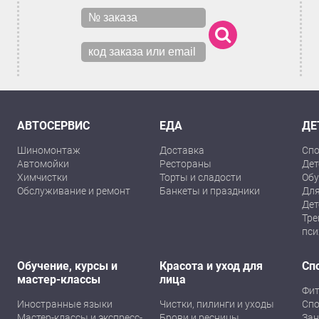
АВТОСЕРВИС
ЕДА
ДЕ
Шиномонтаж
Доставка
Спо
Автомойки
Рестораны
Дет
Химчистки
Торты и сладости
Обу
Обслуживание и ремонт
Банкеты и праздники
Для
Дет
Тре
пси
Обучение, курсы и
Красота и уход для
Сп
мастер-классы
лица
Фит
Иностранные языки
Чистки, пилинги и уходы
Спо
Мастер-классы и экспресс-
Брови и ресницы
Зан