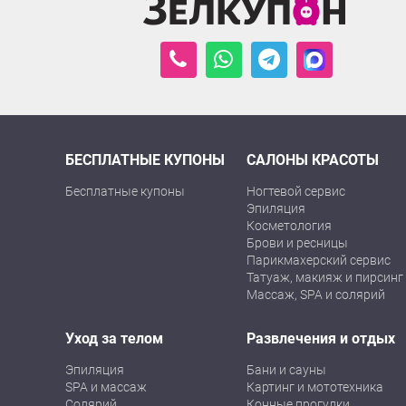
БЕСПЛАТНЫЕ КУПОНЫ
САЛОНЫ КРАСОТЫ
Бесплатные купоны
Ногтевой сервис
Эпиляция
Косметология
Брови и ресницы
Парикмахерский сервис
Татуаж, макияж и пирсинг
Массаж, SPA и солярий
Уход за телом
Развлечения и отдых
Эпиляция
Бани и сауны
SPA и массаж
Картинг и мототехника
Солярий
Конные прогулки