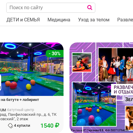
ДЕТИ и СЕМЬЯ
Медицина
Уход за телом
Развле
- 30%
на батуте + лабиринт
IUM
батутный центр
ад, Панфиловский пр., д. 6, ТК
овский", 2 этаж
1540
4 купили
Реклама ИП Сергеева В.В. ИНН 500713764034