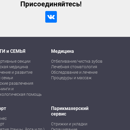
Присоединяйтесь!
ТИ и СЕМЬЯ
Медицина
ртивные секции
Отбеливание/чистка зубов
ская медицина
Лечебная стоматология
чение и развитие
Обследование и лечение
 семьи
Процедуры и массаж
ские развлечения
нинги и
хологическая помощь
орт
Парикмахерский
сервис
нес
рт
Стрижки и укладки
ятия (танцы, йога и пр.)
Окрашивание