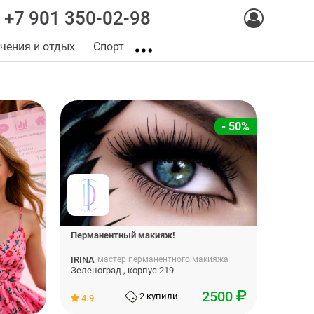
+7 901 350-02-98
чения и отдых
Спорт
- 50%
Перманентный макияж!
IRINA
мастер перманентного макияжа
Зеленоград , корпус 219
2500
2 купили
4.9