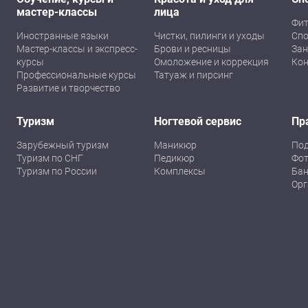
мастер-классы
лица
Фит
Иностранные языки
Чистки, пилинги и уходы
Спо
Мастер-классы и экспресс-
Брови и ресницы
Зан
курсы
Омоложение и коррекция
Кон
Профессиональные курсы
Татуаж и пирсинг
Развитие и творчество
Туризм
Ногтевой сервис
Пр
Зарубежный туризм
Маникюр
По
Туризм по СНГ
Педикюр
Фот
Туризм по России
Комплексы
Бан
Орг