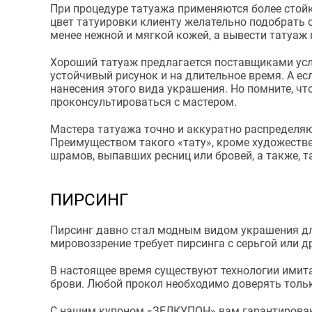
При процедуре татуажа применяются более стойки
цвет татуировки клиенту желательно подобрать 
менее нежной и мягкой кожей, а вывести татуаж
Хороший татуаж предлагается поставщиками услу
устойчивый рисунок и на длительное время. А е
нанесения этого вида украшения. Но помните, что
проконсультироваться с мастером.
Мастера татуажа точно и аккуратно распределяют
Преимуществом такого «тату», кроме художестве
шрамов, выпавших ресниц или бровей, а также, т
ПИРСИНГ
Пирсинг давно стал модным видом украшения для
мировоззрение требует пирсинга с серьгой или 
В настоящее время существуют технологии имитац
брови. Любой прокол необходимо доверять тольк
С нашим купоном «ЗЕЛКУПОН» вам гарантированы