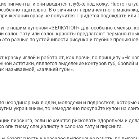
е пигменты, и они вводятся глубже под кожу. Часто татуа
особенно тщательно. В отличии от перманентного макияжа,
 при желании сразу не получится. Придется подождать или
г с нашим купоном «ЗЕЛКУПОН» для особенно смелых, кот
сли салон тату или салон красоты предлагают перманентны
 это разные по устойчивости рисунка и глубине проникнове
 краску иглой и работают, как врачи, по принципу «Не на
нной эстетики, является выделение контуров губ, бровей 
ак называемой, «заячьей губы».
 неординарных людей, молодежи и подростков, которые хо
другим украшением, то немедленно покупайте купон на сай
ии пирсинга, если не хочется рисковать здоровьем и дела
о опытному специалисту в салонах тату и пирсинга.
 безопасность и красивое выполнение работы по выгодно