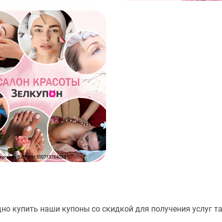
ергеева В.В. ИНН 500713764034
о купить наши купоны со скидкой для получения услуг тат