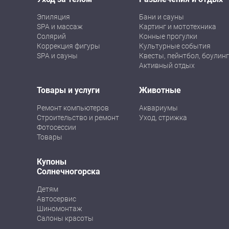
Эпиляция
Бани и сауны
SPA и массаж
Картинг и мототехника
Солярий
Конные прогулки
Коррекция фигуры
Культурные события
SPA и сауны
Квесты, пейнтбол, боулинг
Активный отдых
Товары и услуги
Животные
Ремонт компьютеров
Аквариумы
Строительство и ремонт
Уход, стрижка
Фотосессии
Товары
Купоны
Солнечногорска
Детям
Автосервис
Шиномонтаж
Салоны красоты