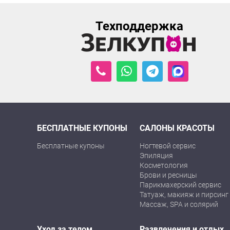
Техподдержка
БЕСПЛАТНЫЕ КУПОНЫ
САЛОНЫ КРАСОТЫ
Бесплатные купоны
Ногтевой сервис
Эпиляция
Косметология
Брови и ресницы
Парикмахерский сервис
Татуаж, макияж и пирсинг
Массаж, SPA и солярий
Уход за телом
Развлечения и отдых