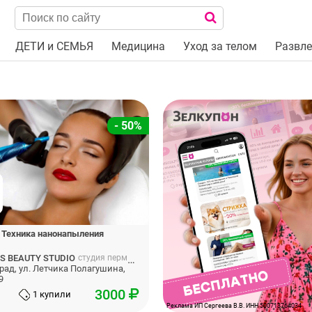
ДЕТИ и СЕМЬЯ
Медицина
Уход за телом
Развле
- 50%
 Техника нанонапыления
S BEAUTY STUDIO
студия перманентного макияжа
рад, ул. Летчика Полагушина,
9
3000
1 купили
Реклама ИП Сергеева В.В. ИНН 500713764034