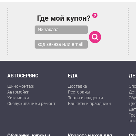
Где мой купон?
АВТОСЕРВИС
ЕДА
ДЕ
Шиномонтаж
Доставка
Спо
Автомойки
Рестораны
Дет
Химчистки
Торты и сладости
Обу
Обслуживание и ремонт
Банкеты и праздники
Для
Дет
Тре
пси
Обучение, курсы и
Красота и уход для
Сп