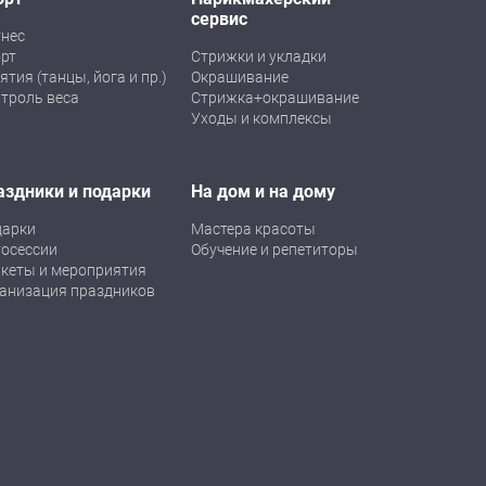
сервис
нес
рт
Стрижки и укладки
ятия (танцы, йога и пр.)
Окрашивание
троль веса
Стрижка+окрашивание
Уходы и комплексы
аздники и подарки
На дом и на дому
дарки
Мастера красоты
осессии
Обучение и репетиторы
кеты и мероприятия
анизация праздников