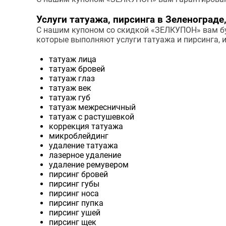
Услуги татуажа, пирсинга в Зеленограде
С нашим купоном со скидкой «ЗЕЛКУПОН» вам буд
которые выполняют услуги татуажа и пирсинга,
татуаж лица
татуаж бровей
татуаж глаз
татуаж век
татуаж губ
татуаж межресничный
татуаж с растушевкой
коррекция татуажа
микроблейдинг
удаление татуажа
лазерное удаление
удаление ремувером
пирсинг бровей
пирсинг губы
пирсинг носа
пирсинг пупка
пирсинг ушей
пирсинг щек