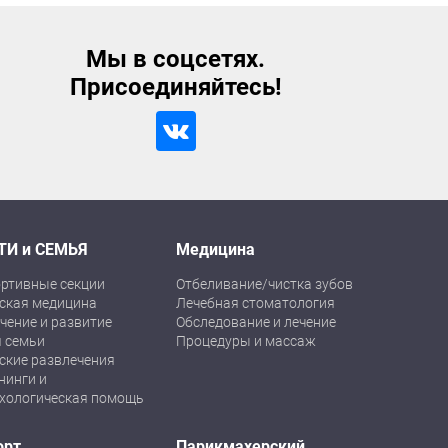
Мы в соцсетях.
Присоединяйтесь!
ТИ и СЕМЬЯ
Медицина
ртивные секции
Отбеливание/чистка зубов
ская медицина
Лечебная стоматология
чение и развитие
Обследование и лечение
 семьи
Процедуры и массаж
ские развлечения
нинги и
хологическая помощь
орт
Парикмахерский