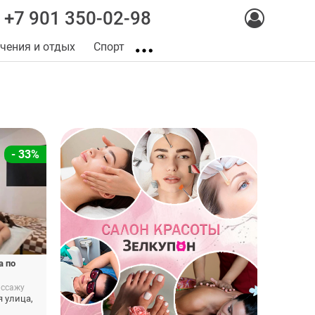
+7 901 350-02-98
чения и отдых
Спорт
- 33%
а по
ассажу
я улица,