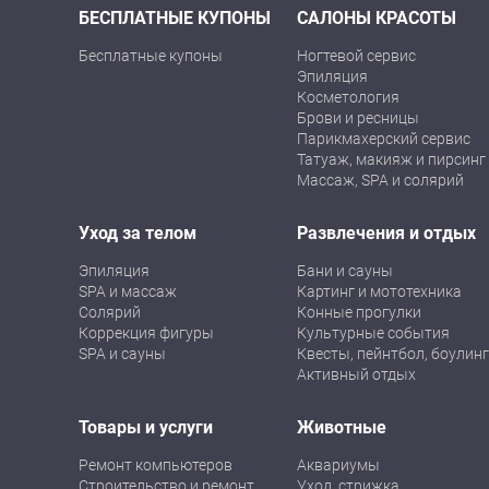
БЕСПЛАТНЫЕ КУПОНЫ
САЛОНЫ КРАСОТЫ
Бесплатные купоны
Ногтевой сервис
Эпиляция
Косметология
Брови и ресницы
Парикмахерский сервис
Татуаж, макияж и пирсинг
Массаж, SPA и солярий
Уход за телом
Развлечения и отдых
Эпиляция
Бани и сауны
SPA и массаж
Картинг и мототехника
Солярий
Конные прогулки
Коррекция фигуры
Культурные события
SPA и сауны
Квесты, пейнтбол, боулинг
Активный отдых
Товары и услуги
Животные
Ремонт компьютеров
Аквариумы
Строительство и ремонт
Уход, стрижка