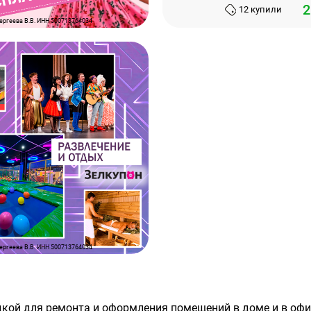
12 купили
ергеева В.В. ИНН 500713764034
ергеева В.В. ИНН 500713764034
идкой для ремонта и оформления помещений в доме и в офи