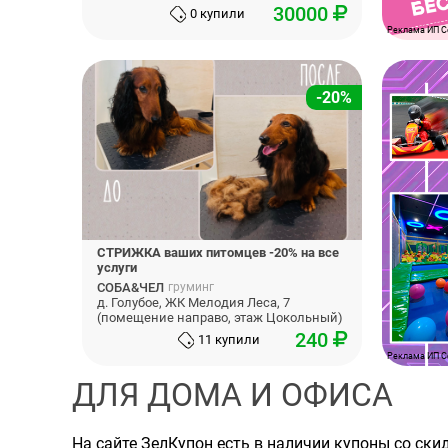
30000
0 купили
Реклама ИП С
-20%
СТРИЖКА ваших питомцев -20% на все
услуги
СОБА&ЧЕЛ
груминг
д. Голубое, ЖК Мелодия Леса, 7
(помещение направо, этаж Цокольный)
240
11 купили
Реклама ИП С
ДЛЯ ДОМА И ОФИСА
На сайте ЗелКупон есть в наличии купоны со ск