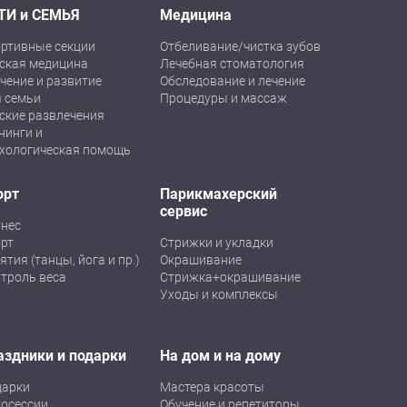
ТИ и СЕМЬЯ
Медицина
ртивные секции
Отбеливание/чистка зубов
ская медицина
Лечебная стоматология
чение и развитие
Обследование и лечение
 семьи
Процедуры и массаж
ские развлечения
нинги и
хологическая помощь
орт
Парикмахерский
сервис
нес
рт
Стрижки и укладки
ятия (танцы, йога и пр.)
Окрашивание
троль веса
Стрижка+окрашивание
Уходы и комплексы
аздники и подарки
На дом и на дому
дарки
Мастера красоты
осессии
Обучение и репетиторы