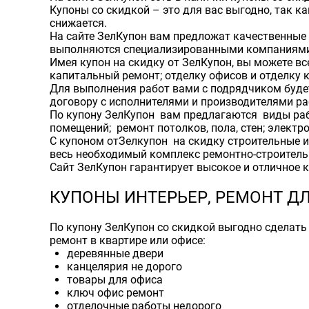
Купоны со скидкой – это для вас выгодно, так 
снижается.
На сайте ЗелКупон вам предложат качественные 
выполняются специализированными компаниями
Имея купон на скидку от ЗелКупон, вы можете в
капитальный ремонт; отделку офисов и отделку 
Для выполнения работ вами с подрядчиком будет
договору с исполнителями и производителями ра
По купону ЗелКупон вам предлагаются виды работ
помещений; ремонт потолков, пола, стен; электр
С купоном отЗелкупон на скидку строительные и
весь необходимый комплекс ремонтно-строитель
Сайт ЗелКупон гарантирует высокое и отличное к
КУПОНЫ ИНТЕРЬЕР, РЕМОНТ Д
По купону ЗелКупон со скидкой выгодно сделать
ремонт в квартире или офисе:
деревянные двери
канцелярия не дорого
товары для офиса
ключ офис ремонт
отделочные работы недорого