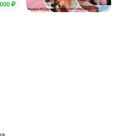
2000
Реклама ИП Сергеева В.В. ИНН 500713764034
се.