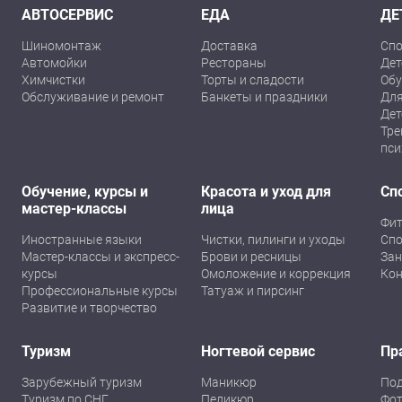
АВТОСЕРВИС
ЕДА
ДЕ
Шиномонтаж
Доставка
Спо
Автомойки
Рестораны
Дет
Химчистки
Торты и сладости
Обу
Обслуживание и ремонт
Банкеты и праздники
Для
Дет
Тре
пси
Обучение, курсы и
Красота и уход для
Сп
мастер-классы
лица
Фит
Иностранные языки
Чистки, пилинги и уходы
Спо
Мастер-классы и экспресс-
Брови и ресницы
Зан
курсы
Омоложение и коррекция
Кон
Профессиональные курсы
Татуаж и пирсинг
Развитие и творчество
Туризм
Ногтевой сервис
Пр
Зарубежный туризм
Маникюр
По
Туризм по СНГ
Педикюр
Фот