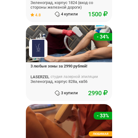
Зеленоград, корпус 1824 (вход со
стороны железной дороги)
1500
4 купили
4.8
- 34%
3 любые зоны за 2990 рублей!
LASERZEL
студия лазерной эпиляции
Зеленоград, корпус 828а, кв56
2990
3 купили
- 33%
ЛЮБИМАЯ