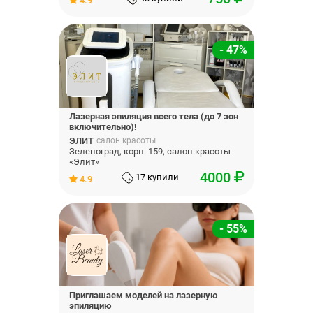
4.9
- 47%
Лазерная эпиляция всего тела (до 7 зон
включительно)!
ЭЛИТ
салон красоты
Зеленоград, корп. 159, салон красоты
«Элит»
4000
17 купили
4.9
- 55%
Приглашаем моделей на лазерную
эпиляцию