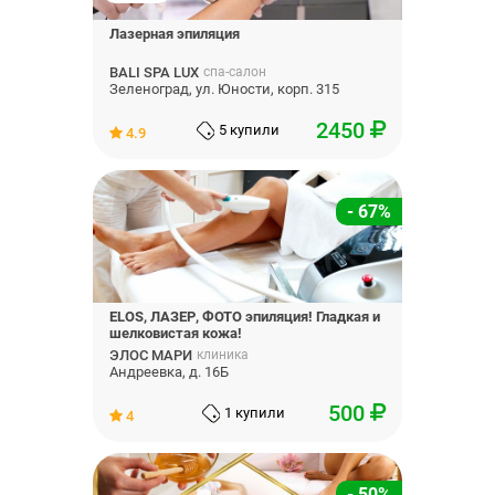
Лазерная эпиляция
BALI SPA LUX
спа-салон
Зеленоград, ул. Юности, корп. 315
2450
5 купили
4.9
- 67%
ELOS, ЛАЗЕР, ФОТО эпиляция! Гладкая и
шелковистая кожа!
ЭЛОС МАРИ
клиника
Андреевка, д. 16Б
500
1 купили
4
- 50%