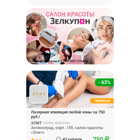
Реклама ИП Сергеева В.В. ИНН 500713764034
- 63%
ЛЮБИМАЯ
Лазерная эпиляция любой зоны за 750
руб.!
ЭЛИТ
салон красоты
Зеленоград, корп. 159, салон красоты
«Элит»
750
43 купили