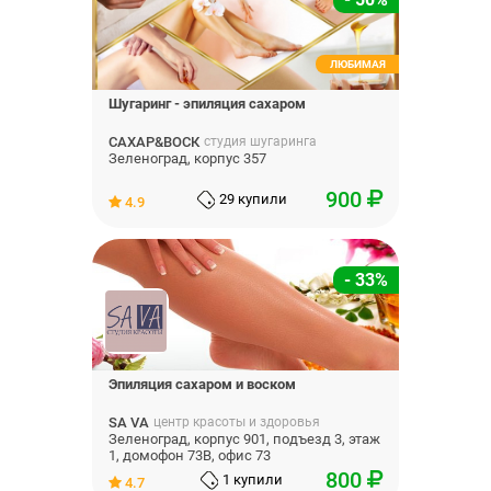
ЛЮБИМАЯ
Шугаринг - эпиляция сахаром
САХАР&ВОСК
студия шугаринга
Зеленоград, корпус 357
900
29 купили
4.9
- 33%
Эпиляция сахаром и воском
SA VA
центр красоты и здоровья
Зеленоград, корпус 901, подъезд 3, этаж
1, домофон 73В, офис 73
800
1 купили
4.7