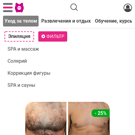
а
Уход за телом
Развлечения и отдых
Обучение, курсы
Эпиляция
ФИЛЬТР
SPA и массаж
Солярий
Коррекция фигуры
SPA и сауны
- 25%