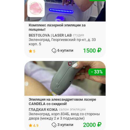
Комплекс лазерной эпиляции за
полцены!
BESTOLOVA | LASER LAB
студия
Зеленоград, Георгиевский пр-кт, д. 33
корп. 5
1500
6 купили
5
- 33%
Эпиляция на александритовом лазере
CANDELA со скидкой!
ГЛАДКАЯ КОЖА
салон эпиляции
Зеленоград, корп.834Б, вход со стороны
двора (между 2 и 3 подъездом)
2000
3 купили
4.9