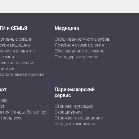
ТИ и СЕМЬЯ
Медицина
ртивные секции
Отбеливание/чистка зубов
ская медицина
Лечебная стоматология
чение и развитие
Обследование и лечение
 семьи
Процедуры и массаж
ские развлечения
нинги и
хологическая помощь
орт
Парикмахерский
сервис
нес
рт
Стрижки и укладки
ятия (танцы, йога и пр.)
Окрашивание
троль веса
Стрижка+окрашивание
Уходы и комплексы