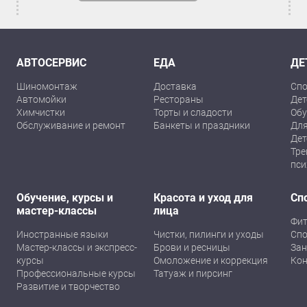
АВТОСЕРВИС
ЕДА
ДЕ
Шиномонтаж
Доставка
Спо
Автомойки
Рестораны
Дет
Химчистки
Торты и сладости
Обу
Обслуживание и ремонт
Банкеты и праздники
Для
Дет
Тре
пси
Обучение, курсы и
Красота и уход для
Сп
мастер-классы
лица
Фит
Иностранные языки
Чистки, пилинги и уходы
Спо
Мастер-классы и экспресс-
Брови и ресницы
Зан
курсы
Омоложение и коррекция
Кон
Профессиональные курсы
Татуаж и пирсинг
Развитие и творчество