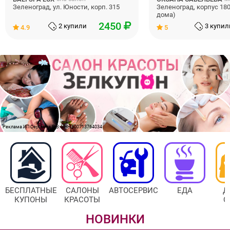
Зеленоград, ул. Юности, корп. 315
Зеленоград, корпус 180
дома)
2450
2 купили
3 купил
4.9
5
Реклама ИП Сергеева В.В. ИНН 500713764034
БЕСПЛАТНЫЕ
САЛОНЫ
АВТОСЕРВИС
ЕДА
Д
КУПОНЫ
КРАСОТЫ
С
НОВИНКИ