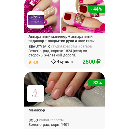
- 44%
Аппаратный маникюр + аппаратный
педикюр + покрытие руки и ноги гель-
лак
BEAUTY MIX
студия красоты и загара
Зеленоград, корпус 1824 (вход со
стороны железной дороги)
2800
4 купили
4.8
- 33%
Маникюр
SOLO
салон красоты
Зеленоград, корп. 1401