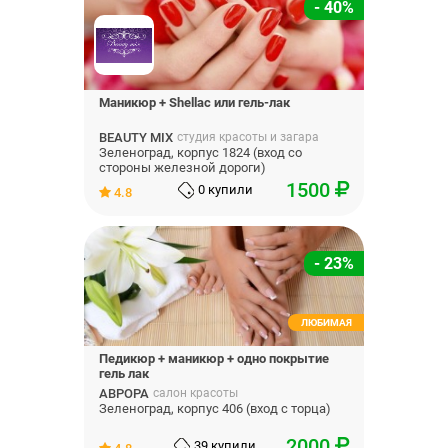
- 40%
Маникюр + Shellac или гель-лак
BEAUTY MIX
студия красоты и загара
Зеленоград, корпус 1824 (вход со
стороны железной дороги)
1500
0 купили
4.8
- 23%
ЛЮБИМАЯ
Педикюр + маникюр + одно покрытие
гель лак
АВРОРА
салон красоты
Зеленоград, корпус 406 (вход с торца)
2000
39 купили