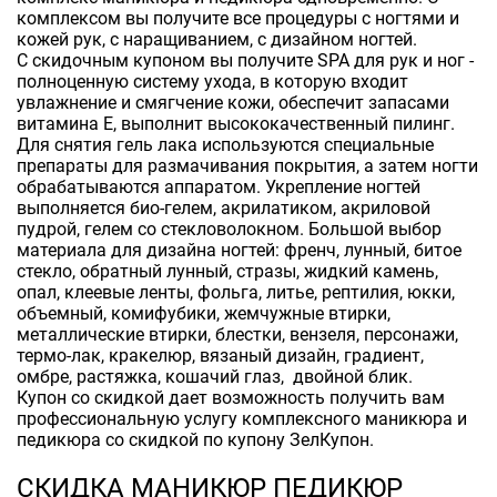
комплексом вы получите все процедуры с ногтями и
кожей рук, с наращиванием, с дизайном ногтей.
С скидочным купоном вы получите SPA для рук и ног -
полноценную систему ухода, в которую входит
увлажнение и смягчение кожи, обеспечит запасами
витамина Е, выполнит высококачественный пилинг.
Для снятия гель лака используются специальные
препараты для размачивания покрытия, а затем ногти
обрабатываются аппаратом. Укрепление ногтей
выполняется био-гелем, акрилатиком, акриловой
пудрой, гелем со стекловолокном. Большой выбор
материала для дизайна ногтей: френч, лунный, битое
стекло, обратный лунный, стразы, жидкий камень,
опал, клеевые ленты, фольга, литье, рептилия, юкки,
объемный, комифубики, жемчужные втирки,
металлические втирки, блестки, вензеля, персонажи,
термо-лак, кракелюр, вязаный дизайн, градиент,
омбре, растяжка, кошачий глаз, двойной блик.
Купон со скидкой дает возможность получить вам
профессиональную услугу комплексного маникюра и
педикюра со скидкой по купону ЗелКупон.
СКИДКА МАНИКЮР ПЕДИКЮР