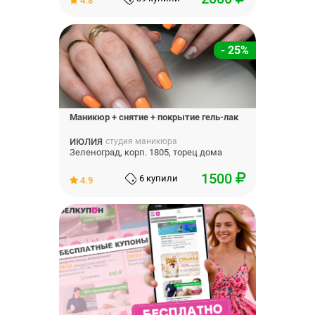
4.8
- 25%
Маникюр + снятие + покрытие гель-лак
ИЮЛИЯ
студия маникюра
Зеленоград, корп. 1805, торец дома
1500
6 купили
4.9