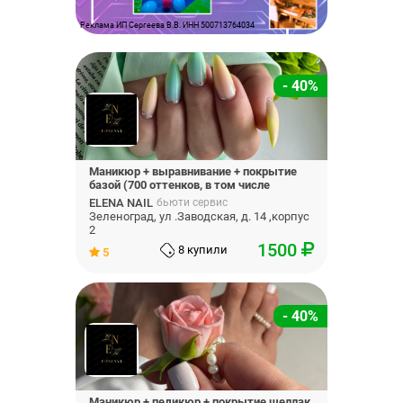
Реклама ИП Сергеева В.В. ИНН 500713764034
- 40%
Маникюр + выравнивание + покрытие
базой (700 оттенков, в том числе
цветные)
ELENA NAIL
бьюти сервис
Зеленоград, ул .Заводская, д. 14 ,корпус
2
1500
8 купили
5
- 40%
Маникюр + педикюр + покрытие шеллак