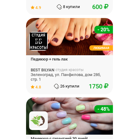
600
8 купили
4.9
- 20%
ЛЮБИМАЯ
Педикюр + гель лак
BEST BILYAN
студия красоты
Зеленоград, ул. Панфилова, дом 28б,
стр. 1
1750
26 купили
4.8
- 48%
Маникюр с гарантией 30 дней!