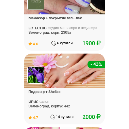
Маникюр + покрытие гель-лак
ЕСТЕСТВО
студия маникюра и педикюра
Зеленоград, корп. 2305а
1900
6 купили
4.6
- 43%
Педикюр + Shellac
ИРИС
салон
Зеленоград, корпус 442
2000
14 купили
4.7