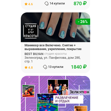
870
14 купили
4.6
- 26%
Маникюр все Включено. Снятие +
выравнивание, укрепление, покрытие
гель лак
BEST BILYAN
студия красоты
Зеленоград, ул. Панфилова, дом 28б,
стр. 1
1840
13 купили
4.8