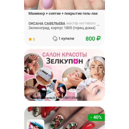
Маникюр + снятие + покрытие гель-лак
ОКСАНА САВЕЛЬЕВА
мастер ногтевого сервиса
Зеленоград, корпус 1805 (торец дома)
800
1 купили
5
Реклама ИП Сергеева В.В. ИНН 500713764034
- 40%