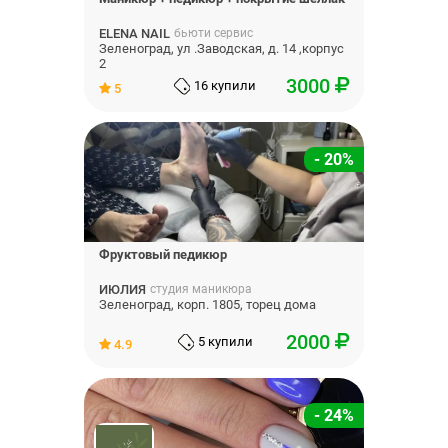
ELENA NAIL
бьюти сервис
Зеленоград, ул .Заводская, д. 14 ,корпус
2
3000
16 купили
5
- 20%
Фруктовый педикюр
ИЮЛИЯ
студия маникюра
Зеленоград, корп. 1805, торец дома
2000
5 купили
4.9
- 24%