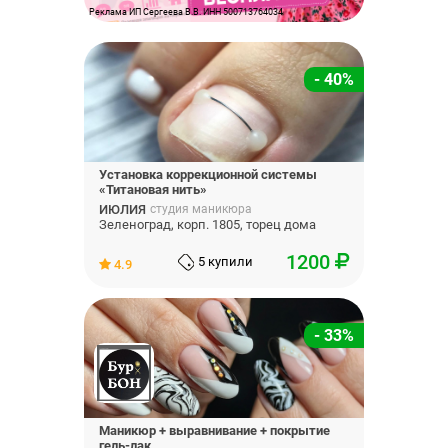
Реклама ИП Сергеева В.В. ИНН 500713764034
- 40%
Установка коррекционной системы
«Титановая нить»
ИЮЛИЯ
студия маникюра
Зеленоград, корп. 1805, торец дома
1200
5 купили
4.9
- 33%
Маникюр + выравнивание + покрытие
гель-лак