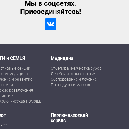
Мы в соцсетях.
Присоединяйтесь!
ТИ и СЕМЬЯ
Медицина
ртивные секции
Отбеливание/чистка зубов
ская медицина
Лечебная стоматология
чение и развитие
Обследование и лечение
 семьи
Процедуры и массаж
ские развлечения
нинги и
хологическая помощь
орт
Парикмахерский
сервис
нес