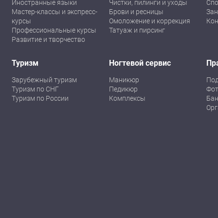
Иностранные языки
Чистки, пилинги и уходы
Спо
Мастер-классы и экспресс-
Брови и ресницы
Зан
курсы
Омоложение и коррекция
Кон
Профессиональные курсы
Татуаж и пирсинг
Развитие и творчество
Туризм
Ногтевой сервис
Пр
Зарубежный туризм
Маникюр
По
Туризм по СНГ
Педикюр
Фот
Туризм по России
Комплексы
Бан
Орг