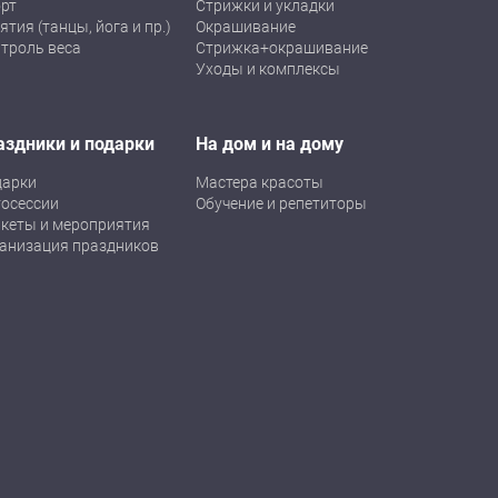
рт
Стрижки и укладки
ятия (танцы, йога и пр.)
Окрашивание
троль веса
Стрижка+окрашивание
Уходы и комплексы
аздники и подарки
На дом и на дому
дарки
Мастера красоты
осессии
Обучение и репетиторы
кеты и мероприятия
анизация праздников