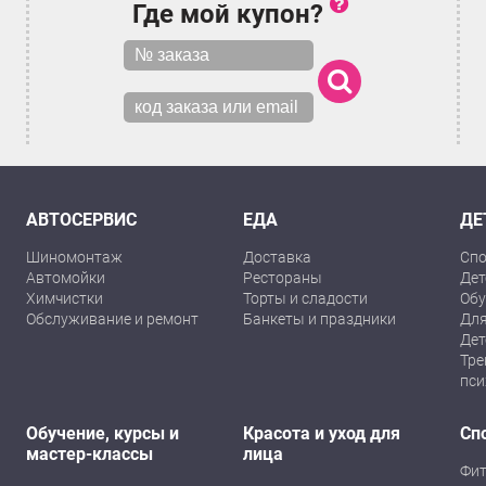
Где мой купон?
АВТОСЕРВИС
ЕДА
ДЕ
Шиномонтаж
Доставка
Спо
Автомойки
Рестораны
Дет
Химчистки
Торты и сладости
Обу
Обслуживание и ремонт
Банкеты и праздники
Для
Дет
Тре
пси
Обучение, курсы и
Красота и уход для
Сп
мастер-классы
лица
Фит