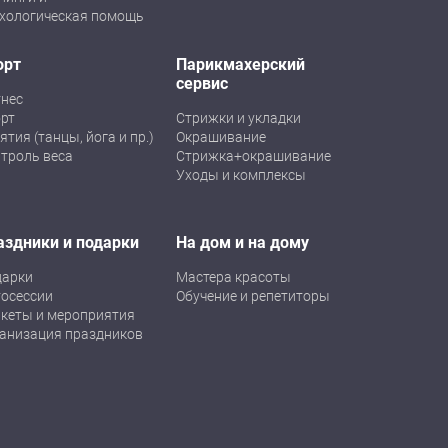
хологическая помощь
орт
Парикмахерский
сервис
нес
рт
Стрижки и укладки
ятия (танцы, йога и пр.)
Окрашивание
троль веса
Стрижка+окрашивание
Уходы и комплексы
аздники и подарки
На дом и на дому
дарки
Мастера красоты
осессии
Обучение и репетиторы
кеты и мероприятия
анизация праздников