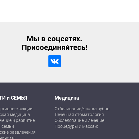
Мы в соцсетях.
Присоединяйтесь!
ТИ и СЕМЬЯ
Медицина
ртивные секции
Отбеливание/чистка зубов
ская медицина
Лечебная стоматология
чение и развитие
Обследование и лечение
 семьи
Процедуры и массаж
ские развлечения
нинги и