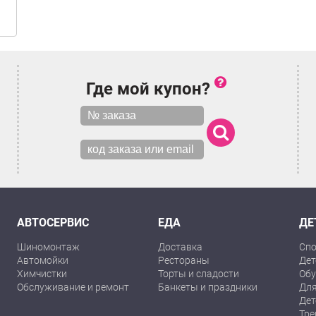
Где мой купон?
АВТОСЕРВИС
ЕДА
ДЕ
Шиномонтаж
Доставка
Спо
Автомойки
Рестораны
Дет
Химчистки
Торты и сладости
Обу
Обслуживание и ремонт
Банкеты и праздники
Для
Дет
Тре