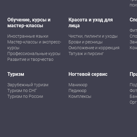
пси
Обучение, курсы и
Красота и уход для
Сп
мастер-классы
лица
Фит
Иностранные языки
Чистки, пилинги и уходы
Спо
Мастер-классы и экспресс-
Брови и ресницы
Зан
курсы
Омоложение и коррекция
Кон
Профессиональные курсы
Татуаж и пирсинг
Развитие и творчество
Туризм
Ногтевой сервис
Пр
Зарубежный туризм
Маникюр
По
Туризм по СНГ
Педикюр
Фот
Туризм по России
Комплексы
Бан
Орг