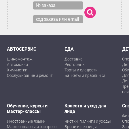
АВТОСЕРВИС
ЕДА
ДЕ
Шиномонтаж
Доставка
Спо
Автомойки
Рестораны
Дет
Химчистки
Торты и сладости
Обу
Обслуживание и ремонт
Банкеты и праздники
Для
Дет
Тре
пси
Обучение, курсы и
Красота и уход для
Сп
мастер-классы
лица
Фит
Иностранные языки
Чистки, пилинги и уходы
Спо
Мастер-классы и экспресс-
Брови и ресницы
Зан