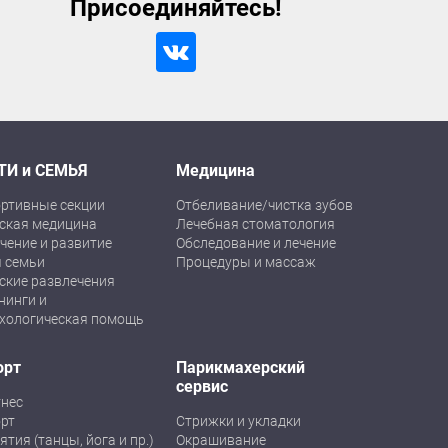
Присоединяйтесь!
ТИ и СЕМЬЯ
Медицина
ртивные секции
Отбеливание/чистка зубов
ская медицина
Лечебная стоматология
чение и развитие
Обследование и лечение
 семьи
Процедуры и массаж
ские развлечения
нинги и
хологическая помощь
орт
Парикмахерский
сервис
нес
рт
Стрижки и укладки
ятия (танцы, йога и пр.)
Окрашивание