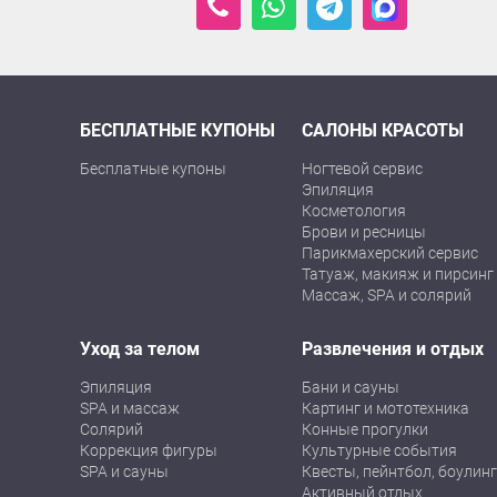
БЕСПЛАТНЫЕ КУПОНЫ
САЛОНЫ КРАСОТЫ
Бесплатные купоны
Ногтевой сервис
Эпиляция
Косметология
Брови и ресницы
Парикмахерский сервис
Татуаж, макияж и пирсинг
Массаж, SPA и солярий
Уход за телом
Развлечения и отдых
Эпиляция
Бани и сауны
SPA и массаж
Картинг и мототехника
Солярий
Конные прогулки
Коррекция фигуры
Культурные события
SPA и сауны
Квесты, пейнтбол, боулинг
Активный отдых