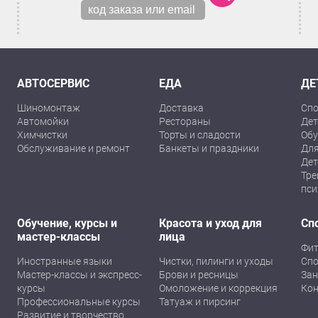
АВТОСЕРВИС
ЕДА
ДЕ
Шиномонтаж
Доставка
Спо
Автомойки
Рестораны
Дет
Химчистки
Торты и сладости
Обу
Обслуживание и ремонт
Банкеты и праздники
Для
Дет
Тре
пси
Обучение, курсы и
Красота и уход для
Сп
мастер-классы
лица
Фит
Иностранные языки
Чистки, пилинги и уходы
Спо
Мастер-классы и экспресс-
Брови и ресницы
Зан
курсы
Омоложение и коррекция
Кон
Профессиональные курсы
Татуаж и пирсинг
Развитие и творчество