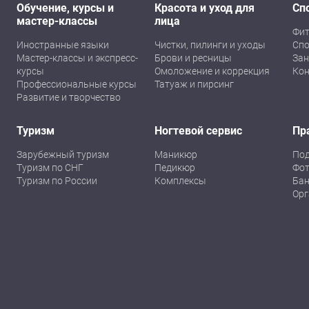
Обучение, курсы и
Красота и уход для
Сп
мастер-классы
лица
Фит
Иностранные языки
Чистки, пилинги и уходы
Спо
Мастер-классы и экспресс-
Брови и ресницы
Зан
курсы
Омоложение и коррекция
Кон
Профессиональные курсы
Татуаж и пирсинг
Развитие и творчество
Туризм
Ногтевой сервис
Пр
Зарубежный туризм
Маникюр
По
Туризм по СНГ
Педикюр
Фот
Туризм по России
Комплексы
Бан
Орг