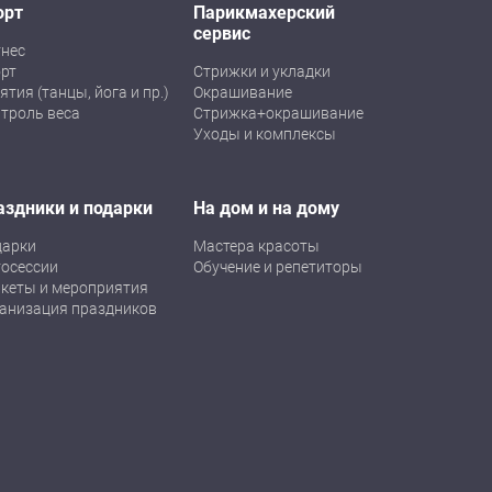
орт
Парикмахерский
сервис
нес
рт
Стрижки и укладки
ятия (танцы, йога и пр.)
Окрашивание
троль веса
Стрижка+окрашивание
Уходы и комплексы
аздники и подарки
На дом и на дому
дарки
Мастера красоты
осессии
Обучение и репетиторы
кеты и мероприятия
анизация праздников