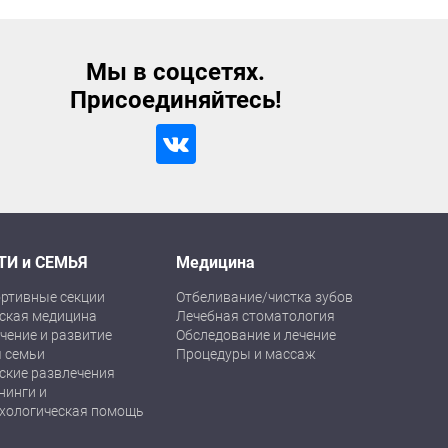
Мы в соцсетях.
Присоединяйтесь!
ТИ и СЕМЬЯ
Медицина
ртивные секции
Отбеливание/чистка зубов
ская медицина
Лечебная стоматология
чение и развитие
Обследование и лечение
 семьи
Процедуры и массаж
ские развлечения
нинги и
хологическая помощь