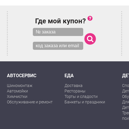
Где мой купон?
АВТОСЕРВИС
ЕДА
ДЕ
Шиномонтаж
Доставка
Спо
Автомойки
Рестораны
Дет
Химчистки
Торты и сладости
Обу
Обслуживание и ремонт
Банкеты и праздники
Для
Дет
Тре
пси