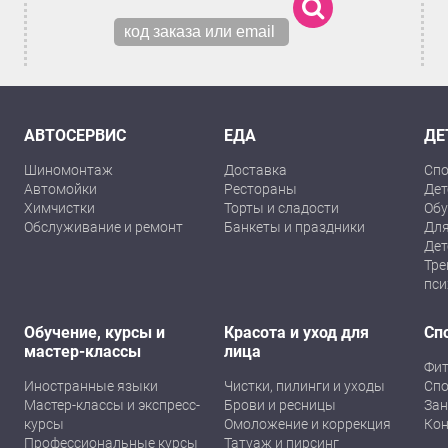
АВТОСЕРВИС
ЕДА
ДЕ
Шиномонтаж
Доставка
Спо
Автомойки
Рестораны
Дет
Химчистки
Торты и сладости
Обу
Обслуживание и ремонт
Банкеты и праздники
Для
Дет
Тре
пси
Обучение, курсы и
Красота и уход для
Сп
мастер-классы
лица
Фит
Иностранные языки
Чистки, пилинги и уходы
Спо
Мастер-классы и экспресс-
Брови и ресницы
Зан
курсы
Омоложение и коррекция
Кон
Профессиональные курсы
Татуаж и пирсинг