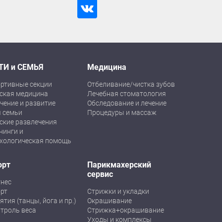
ТИ и СЕМЬЯ
Медицина
ртивные секции
Отбеливание/чистка зубов
ская медицина
Лечебная стоматология
чение и развитие
Обследование и лечение
 семьи
Процедуры и массаж
ские развлечения
нинги и
хологическая помощь
орт
Парикмахерский
сервис
нес
рт
Стрижки и укладки
ятия (танцы, йога и пр.)
Окрашивание
троль веса
Стрижка+окрашивание
Уходы и комплексы