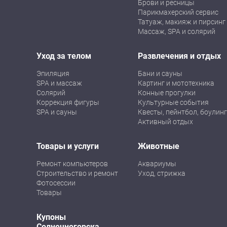
Брови и ресницы
Парикмахерский сервис
Татуаж, макияж и пирсинг
Массаж, SPA и солярий
Уход за телом
Развлечения и отдых
Эпиляция
Бани и сауны
SPA и массаж
Картинг и мототехника
Солярий
Конные прогулки
Коррекция фигуры
Культурные события
SPA и сауны
Квесты, пейнтбол, боулинг
Активный отдых
Товары и услуги
Животные
Ремонт компьютеров
Аквариумы
Строительство и ремонт
Уход, стрижка
Фотосессии
Товары
Купоны
Солнечногорска