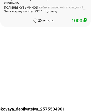
эпиляции.
ПОЛИНЫ КУЗЬМИНОЙ
кабинет лазерной эпиляции и lpg массажа полины кузьминой
Зеленоград, корпус 232, 1 подъезд
1000
20 купили
oskovaya_depilyatsiya_2575504901