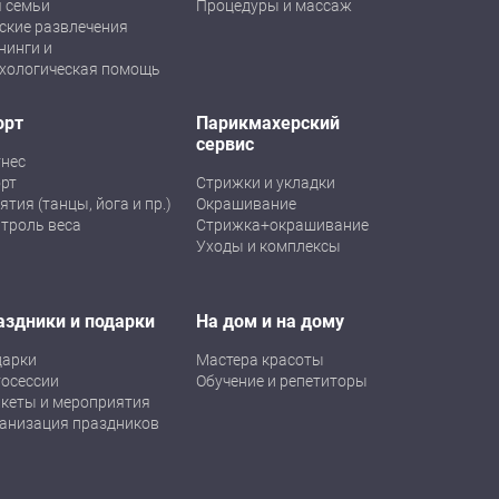
 семьи
Процедуры и массаж
ские развлечения
нинги и
хологическая помощь
орт
Парикмахерский
сервис
нес
рт
Стрижки и укладки
ятия (танцы, йога и пр.)
Окрашивание
троль веса
Стрижка+окрашивание
Уходы и комплексы
аздники и подарки
На дом и на дому
дарки
Мастера красоты
осессии
Обучение и репетиторы
кеты и мероприятия
анизация праздников