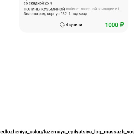
со скидкой 25 %
ПОЛИНЫ КУЗЬМИНОЙ
кабинет лазерной эпиляции и lpg массажа полины кузьминой
Зеленоград, корпус 232, 1 подъезд
1000
4 купили
redlozheniya_uslug/lazernaya_epilyatsiya_lpg_massazh_v