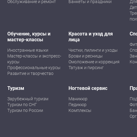
Обслуживание и ремонт
Банкеты и праздники
Для
Дет
Тре
пси
Обучение, курсы и
Красота и уход для
Сп
мастер-классы
лица
Фит
Иностранные языки
Чистки, пилинги и уходы
Спо
Мастер-классы и экспресс-
Брови и ресницы
Зан
курсы
Омоложение и коррекция
Кон
Профессиональные курсы
Татуаж и пирсинг
Развитие и творчество
Туризм
Ногтевой сервис
Пр
Зарубежный туризм
Маникюр
По
Туризм по СНГ
Педикюр
Фот
Туризм по России
Комплексы
Бан
Орг