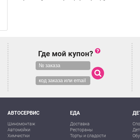
Где мой купон?
АВТОСЕРВИС
ЕДА
ДЕ
Шиномонтаж
Доставка
Спо
Автомойки
Рестораны
Дет
Химчистки
Торты и сладости
Обу