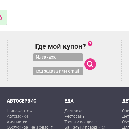
6
Где мой купон?
АВТОСЕРВИС
ЕДА
ДЕ
Шиномонтаж
Доставка
Спо
Автомойки
Рестораны
Дет
Химчистки
Торты и сладости
Обу
Обслуживание и ремонт
Банкеты и праздники
Для