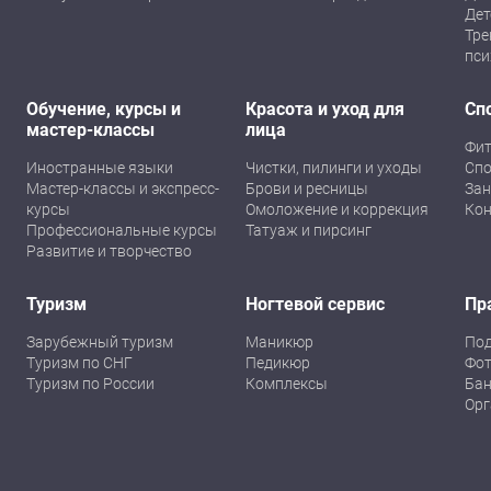
Дет
Тре
пси
Обучение, курсы и
Красота и уход для
Сп
мастер-классы
лица
Фит
Иностранные языки
Чистки, пилинги и уходы
Спо
Мастер-классы и экспресс-
Брови и ресницы
Зан
курсы
Омоложение и коррекция
Кон
Профессиональные курсы
Татуаж и пирсинг
Развитие и творчество
Туризм
Ногтевой сервис
Пр
Зарубежный туризм
Маникюр
По
Туризм по СНГ
Педикюр
Фот
Туризм по России
Комплексы
Бан
Орг