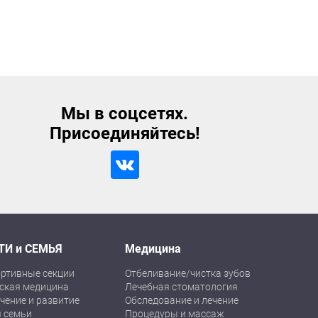
Мы в соцсетях.
Присоединяйтесь!
ТИ и СЕМЬЯ
Медицина
ртивные секции
Отбеливание/чистка зубов
ская медицина
Лечебная стоматология
чение и развитие
Обследование и лечение
 семьи
Процедуры и массаж