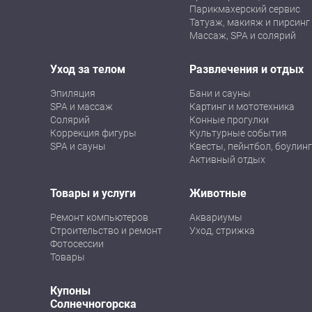
Парикмахерский сервис
Татуаж, макияж и пирсинг
Массаж, SPA и солярий
Уход за телом
Развлечения и отдых
Эпиляция
Бани и сауны
SPA и массаж
Картинг и мототехника
Солярий
Конные прогулки
Коррекция фигуры
Культурные события
SPA и сауны
Квесты, пейнтбол, боулинг
Активный отдых
Товары и услуги
Животные
Ремонт компьютеров
Аквариумы
Строительство и ремонт
Уход, стрижка
Фотосессии
Товары
Купоны
Солнечногорска