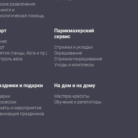
ские развлечения
нинги и
хологическая помощь
орт
Парикмахерский
сервис
нес
рт
Стрижки и укладки
ятия (танцы, йога и пр.)
Окрашивание
троль веса
Стрижка+окрашивание
Уходы и комплексы
аздники и подарки
На дом и на дому
дарки
Мастера красоты
осессии
Обучение и репетиторы
кеты и мероприятия
анизация праздников