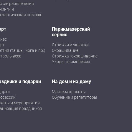
ские развлечения
нинги и
хологическая помощь
орт
Парикмахерский
сервис
нес
рт
Стрижки и укладки
ятия (танцы, йога и пр.)
Окрашивание
троль веса
Стрижка+окрашивание
Уходы и комплексы
аздники и подарки
На дом и на дому
дарки
Мастера красоты
осессии
Обучение и репетиторы
кеты и мероприятия
анизация праздников