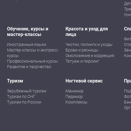
Дет
Тре
пси
Обучение, курсы и
Красота и уход для
Сп
мастер-классы
лица
Фит
Иностранные языки
Чистки, пилинги и уходы
Спо
Мастер-классы и экспресс-
Брови и ресницы
Зан
курсы
Омоложение и коррекция
Кон
Профессиональные курсы
Татуаж и пирсинг
Развитие и творчество
Туризм
Ногтевой сервис
Пр
Зарубежный туризм
Маникюр
По
Туризм по СНГ
Педикюр
Фот
Туризм по России
Комплексы
Бан
Орг