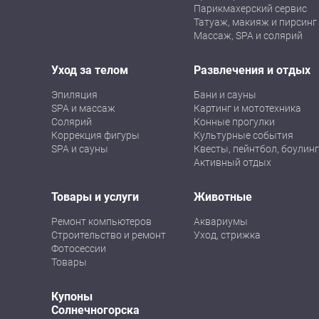
Парикмахерский сервис
Татуаж, макияж и пирсинг
Массаж, SPA и солярий
Уход за телом
Развлечения и отдых
Эпиляция
Бани и сауны
SPA и массаж
Картинг и мототехника
Солярий
Конные прогулки
Коррекция фигуры
Культурные события
SPA и сауны
Квесты, пейнтбол, боулинг
Активный отдых
Товары и услуги
Животные
Ремонт компьютеров
Аквариумы
Строительство и ремонт
Уход, стрижка
Фотосессии
Товары
Купоны
Солнечногорска