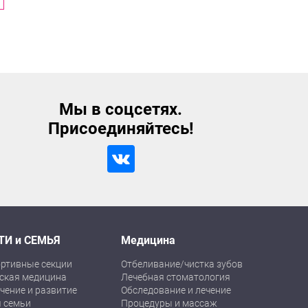
Мы в соцсетях.
Присоединяйтесь!
ТИ и СЕМЬЯ
Медицина
ртивные секции
Отбеливание/чистка зубов
ская медицина
Лечебная стоматология
чение и развитие
Обследование и лечение
 семьи
Процедуры и массаж