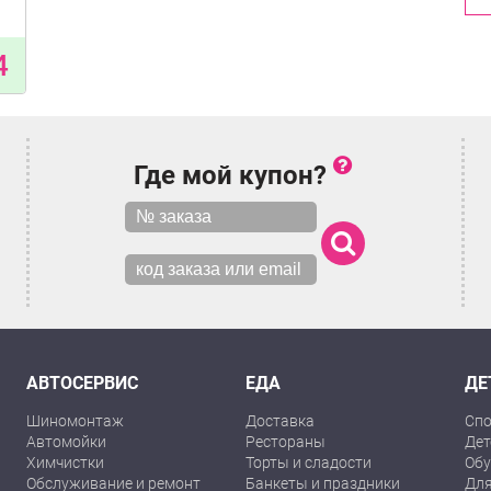
4
Где мой купон?
АВТОСЕРВИС
ЕДА
ДЕ
Шиномонтаж
Доставка
Спо
Автомойки
Рестораны
Дет
Химчистки
Торты и сладости
Обу
Обслуживание и ремонт
Банкеты и праздники
Для