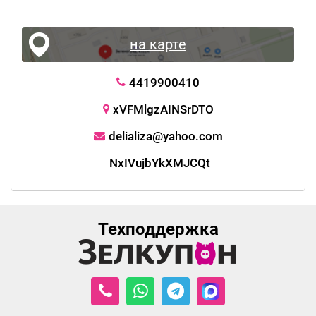
на карте
4419900410
xVFMlgzAINSrDTO
delializa@yahoo.com
NxIVujbYkXMJCQt
Техподдержка