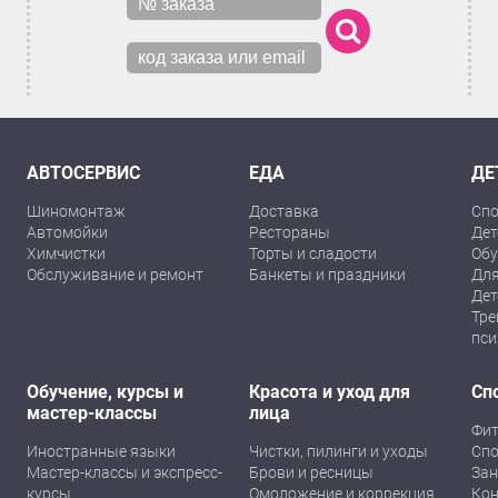
АВТОСЕРВИС
ЕДА
ДЕ
Шиномонтаж
Доставка
Спо
Автомойки
Рестораны
Дет
Химчистки
Торты и сладости
Обу
Обслуживание и ремонт
Банкеты и праздники
Для
Дет
Тре
пси
Обучение, курсы и
Красота и уход для
Сп
мастер-классы
лица
Фит
Иностранные языки
Чистки, пилинги и уходы
Спо
Мастер-классы и экспресс-
Брови и ресницы
Зан
курсы
Омоложение и коррекция
Кон