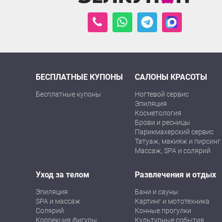
БЕСПЛАТНЫЕ КУПОНЫ
САЛОНЫ КРАСОТЫ
Бесплатные купоны
Ногтевой сервис
Эпиляция
Косметология
Брови и ресницы
Парикмахерский сервис
Татуаж, макияж и пирсинг
Массаж, SPA и солярий
Уход за телом
Развлечения и отдых
Эпиляция
Бани и сауны
SPA и массаж
Картинг и мототехника
Солярий
Конные прогулки
Коррекция фигуры
Культурные события