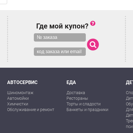
Где мой купон?
АВТОСЕРВИС
ЕДА
ДЕ
Шиномонтаж
Доставка
Спо
Автомойки
Рестораны
Дет
Химчистки
Торты и сладости
Обу
Обслуживание и ремонт
Банкеты и праздники
Для
Дет
Тре
пси