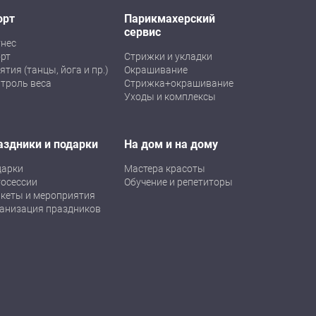
орт
Парикмахерский
сервис
нес
рт
Стрижки и укладки
ятия (танцы, йога и пр.)
Окрашивание
троль веса
Стрижка+окрашивание
Уходы и комплексы
аздники и подарки
На дом и на дому
дарки
Мастера красоты
осессии
Обучение и репетиторы
кеты и мероприятия
анизация праздников