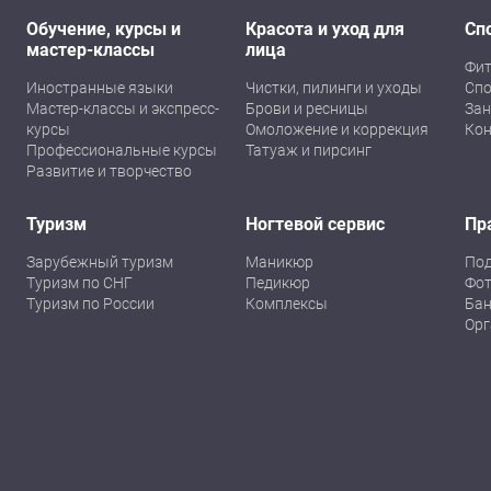
Обучение, курсы и
Красота и уход для
Сп
мастер-классы
лица
Фит
Иностранные языки
Чистки, пилинги и уходы
Спо
Мастер-классы и экспресс-
Брови и ресницы
Зан
курсы
Омоложение и коррекция
Кон
Профессиональные курсы
Татуаж и пирсинг
Развитие и творчество
Туризм
Ногтевой сервис
Пр
Зарубежный туризм
Маникюр
По
Туризм по СНГ
Педикюр
Фот
Туризм по России
Комплексы
Бан
Орг