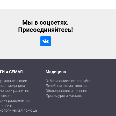
Мы в соцсетях.
Присоединяйтесь!
ТИ и СЕМЬЯ
Медицина
ртивные секции
Отбеливание/чистка зубов
ская медицина
Лечебная стоматология
чение и развитие
Обследование и лечение
 семьи
Процедуры и массаж
ские развлечения
нинги и
хологическая помощь