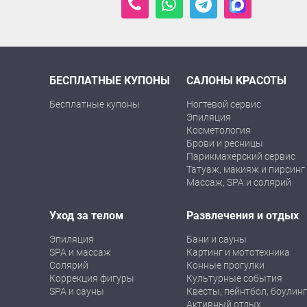
БЕСПЛАТНЫЕ КУПОНЫ
САЛОНЫ КРАСОТЫ
Бесплатные купоны
Ногтевой сервис
Эпиляция
Косметология
Брови и ресницы
Парикмахерский сервис
Татуаж, макияж и пирсинг
Массаж, SPA и солярий
Уход за телом
Развлечения и отдых
Эпиляция
Бани и сауны
SPA и массаж
Картинг и мототехника
Солярий
Конные прогулки
Коррекция фигуры
Культурные события
SPA и сауны
Квесты, пейнтбол, боулинг
Активный отдых