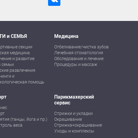
ТИ и СЕМЬЯ
Медицина
ртивные секции
Отбеливание/чистка зубов
ская медицина
Лечебная стоматология
чение и развитие
Обследование и лечение
 семьи
Процедуры и массаж
ские развлечения
нинги и
хологическая помощь
орт
Парикмахерский
сервис
нес
рт
Стрижки и укладки
ятия (танцы, йога и пр.)
Окрашивание
троль веса
Стрижка+окрашивание
Уходы и комплексы