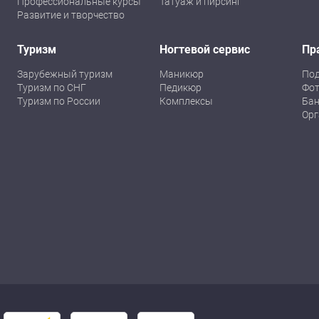
Профессиональные курсы
Татуаж и пирсинг
Развитие и творчество
Туризм
Ногтевой сервис
Пр
Зарубежный туризм
Маникюр
По
Туризм по СНГ
Педикюр
Фот
Туризм по России
Комплексы
Бан
Орг