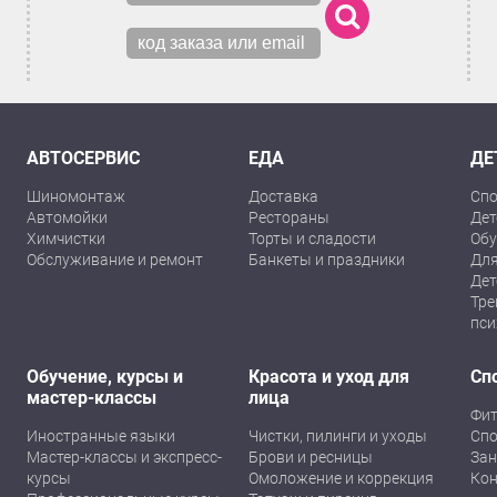
АВТОСЕРВИС
ЕДА
ДЕ
Шиномонтаж
Доставка
Спо
Автомойки
Рестораны
Дет
Химчистки
Торты и сладости
Обу
Обслуживание и ремонт
Банкеты и праздники
Для
Дет
Тре
пси
Обучение, курсы и
Красота и уход для
Сп
мастер-классы
лица
Фит
Иностранные языки
Чистки, пилинги и уходы
Спо
Мастер-классы и экспресс-
Брови и ресницы
Зан
курсы
Омоложение и коррекция
Кон