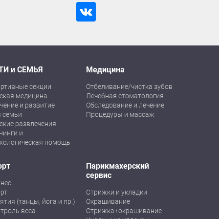
ТИ и СЕМЬЯ
Медицина
ртивные секции
Отбеливание/чистка зубов
ская медицина
Лечебная стоматология
чение и развитие
Обследование и лечение
 семьи
Процедуры и массаж
ские развлечения
нинги и
хологическая помощь
орт
Парикмахерский
сервис
нес
рт
Стрижки и укладки
ятия (танцы, йога и пр.)
Окрашивание
троль веса
Стрижка+окрашивание