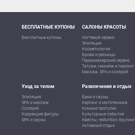
БЕСПЛАТНЫЕ КУПОНЫ
САЛОНЫ КРАСОТЫ
Бесплатные купоны
Ногтевой сервис
Эпиляция
Косметология
Брови и ресницы
Парикмахерский сервис
Татуаж, макияж и пирсинг
Массаж, SPA и солярий
Уход за телом
Развлечения и отдых
Эпиляция
Бани и сауны
SPA и массаж
Картинг и мототехника
Солярий
Конные прогулки
Коррекция фигуры
Культурные события
SPA и сауны
Квесты, пейнтбол, боулинг
Активный отдых