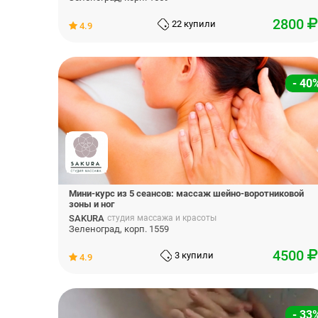
2800
22 купили
4.9
- 40
Мини-курс из 5 сеансов: массаж шейно-воротниковой
зоны и ног
SAKURA
студия массажа и красоты
Зеленоград, корп. 1559
4500
3 купили
4.9
- 33