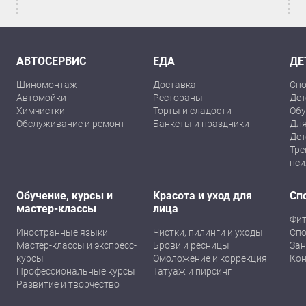
АВТОСЕРВИС
ЕДА
ДЕ
Шиномонтаж
Доставка
Спо
Автомойки
Рестораны
Дет
Химчистки
Торты и сладости
Обу
Обслуживание и ремонт
Банкеты и праздники
Для
Дет
Тре
пси
Обучение, курсы и
Красота и уход для
Сп
мастер-классы
лица
Фит
Иностранные языки
Чистки, пилинги и уходы
Спо
Мастер-классы и экспресс-
Брови и ресницы
Зан
курсы
Омоложение и коррекция
Кон
Профессиональные курсы
Татуаж и пирсинг
Развитие и творчество