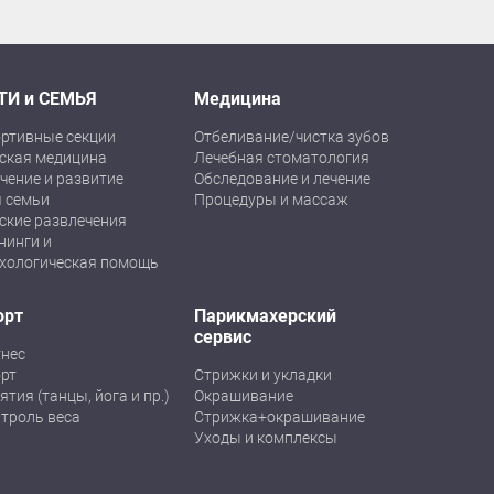
ТИ и СЕМЬЯ
Медицина
ртивные секции
Отбеливание/чистка зубов
ская медицина
Лечебная стоматология
чение и развитие
Обследование и лечение
 семьи
Процедуры и массаж
ские развлечения
нинги и
хологическая помощь
орт
Парикмахерский
сервис
нес
рт
Стрижки и укладки
ятия (танцы, йога и пр.)
Окрашивание
троль веса
Стрижка+окрашивание
Уходы и комплексы