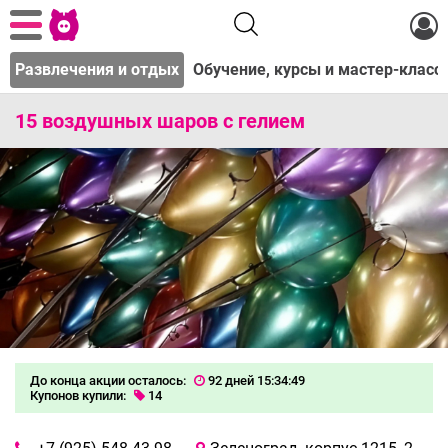
м
Развлечения и отдых
Обучение, курсы и мастер-класс
15 воздушных шаров с гелием
До конца акции осталось:
92 дней 15:34:48
Купонов купили:
14