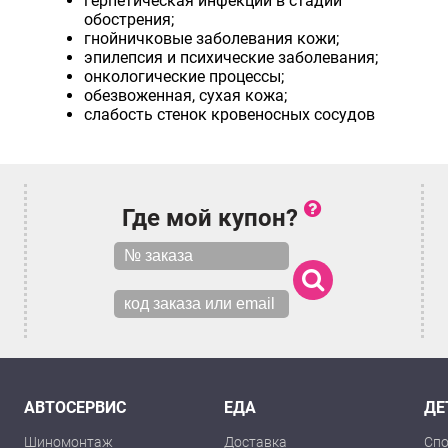
герпетическая инфекции в стадии
обострения;
гнойничковые заболевания кожи;
эпилепсия и психические заболевания;
онкологические процессы;
обезвоженная, сухая кожа;
слабость стенок кровеносных сосудов
Где мой купон?
АВТОСЕРВИС
ЕДА
ДЕ
Шиномонтаж
Доставка
Спо