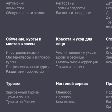
Автомойки
Рестораны
Дет
Химчистки
Торты и сладости
Обу
Обслуживание и ремонт
Банкеты и праздники
Для
Дет
Тре
пси
Обучение, курсы и
Красота и уход для
Сп
мастер-классы
лица
Фит
Иностранные языки
Чистки, пилинги и уходы
Спо
Мастер-классы и экспресс-
Брови и ресницы
Зан
курсы
Омоложение и коррекция
Кон
Профессиональные курсы
Татуаж и пирсинг
Развитие и творчество
Туризм
Ногтевой сервис
Пр
Зарубежный туризм
Маникюр
По
Туризм по СНГ
Педикюр
Фот
Туризм по России
Комплексы
Бан
Орг