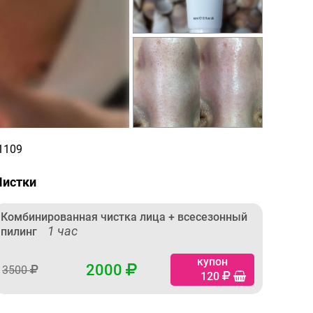
.1109
Чистки
Комбинированная чистка лица + всесезонный
1 час
пилинг
купон
2000
3500
120