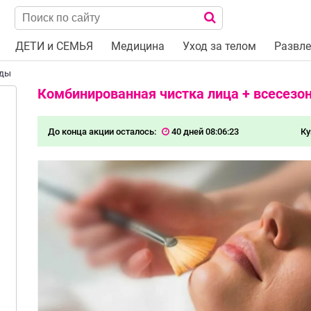
ДЕТИ и СЕМЬЯ
Медицина
Уход за телом
Развле
оды
Комбинированная чистка лица + всесезо
До конца акции осталось:
40 дней 08:06:23
Ку