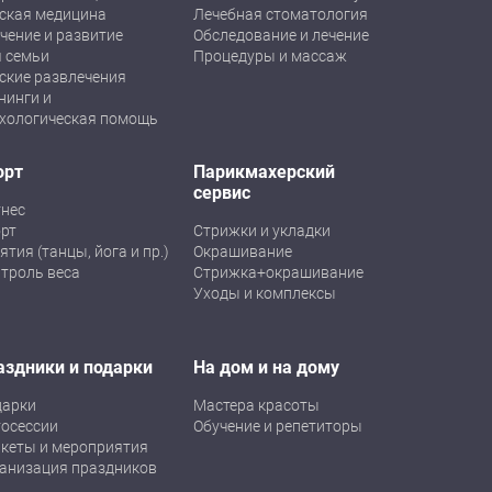
ская медицина
Лечебная стоматология
чение и развитие
Обследование и лечение
 семьи
Процедуры и массаж
ские развлечения
нинги и
хологическая помощь
орт
Парикмахерский
сервис
нес
рт
Стрижки и укладки
ятия (танцы, йога и пр.)
Окрашивание
троль веса
Стрижка+окрашивание
Уходы и комплексы
аздники и подарки
На дом и на дому
дарки
Мастера красоты
осессии
Обучение и репетиторы
кеты и мероприятия
анизация праздников