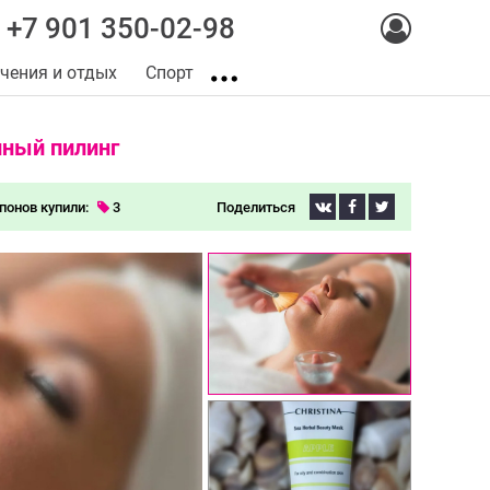
+7 901 350-02-98
чения и отдых
Спорт
нный пилинг
понов купили:
3
Поделиться