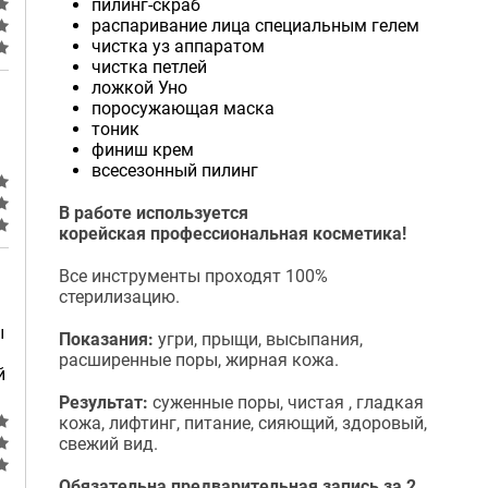
пилинг-скраб
распаривание лица специальным гелем
чистка уз аппаратом
чистка петлей
ложкой Уно
поросужающая маска
тоник
финиш крем
всесезонный пилинг
В работе используется
корейская профессиональная косметика!
Все инструменты проходят 100%
стерилизацию.
ы
Показания:
угри, прыщи, высыпания,
расширенные поры, жирная кожа.
й
Результат:
суженные поры, чистая , гладкая
кожа, лифтинг, питание, сияющий, здоровый,
свежий вид.
Обязательна предварительная запись за 2