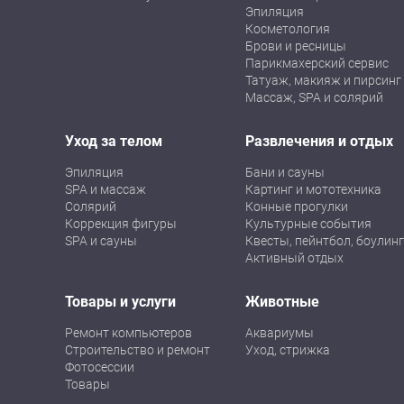
Эпиляция
Косметология
Брови и ресницы
Парикмахерский сервис
Татуаж, макияж и пирсинг
Массаж, SPA и солярий
Уход за телом
Развлечения и отдых
Эпиляция
Бани и сауны
SPA и массаж
Картинг и мототехника
Солярий
Конные прогулки
Коррекция фигуры
Культурные события
SPA и сауны
Квесты, пейнтбол, боулинг
Активный отдых
Товары и услуги
Животные
Ремонт компьютеров
Аквариумы
Строительство и ремонт
Уход, стрижка
Фотосессии
Товары