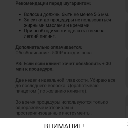
Рекомендации перед шугарингом:
Волоски должны быть не менее 5-6 мм.
За сутки до процедуры не пользоваться
жирными маслами и кремами.
При необходимости сделать с вечера
легкий пилинг.
Дополнительно оплачивается:
Обезболивание - 500₽ каждая зона
PS
: Если если клиент хочет обезболить + 30
мин к процедуре.
Две недели идеальной гладкости. Убираю все
до последнего волоска. Дорабатываю
пинцетом ( по желанию клиента).
Во время процедуры используются только
одноразовые материалы и
простерилизованные инструменты.
Обязательна предварительная запись по
ВНИМАНИЕ!