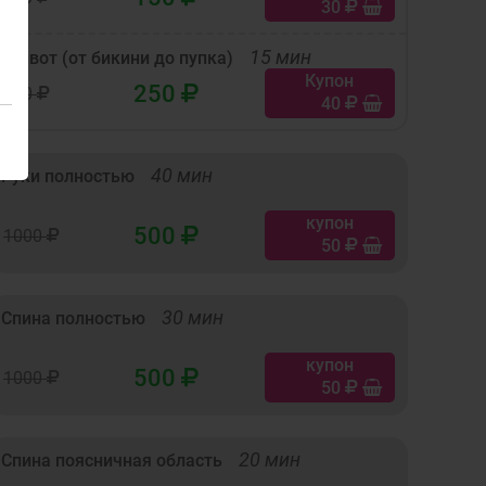
30
15 мин
Живот (от бикини до пупка)
Купон
250
500
40
40 мин
Руки полностью
купон
500
1000
50
30 мин
Спина полностью
купон
500
1000
50
20 мин
Спина поясничная область