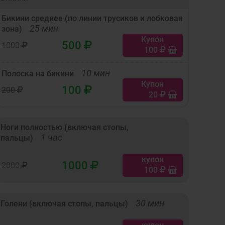
Бикини среднее (по линии трусиков и лобковая
25 мин
зона)
Купон
500
1000
100
10 мин
Полоска на бикини
Купон
100
200
20
Ноги полностью (включая стопы,
1 час
пальцы)
купон
1000
2000
100
30 мин
Голени (включая стопы, пальцы)