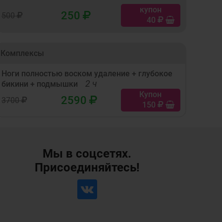
купон
250
500
40
Комплексы
Ноги полностью воском удаление + глубокое
2 ч
бикини + подмышки
Купон
2590
3700
150
Мы в соцсетях.
Присоединяйтесь!