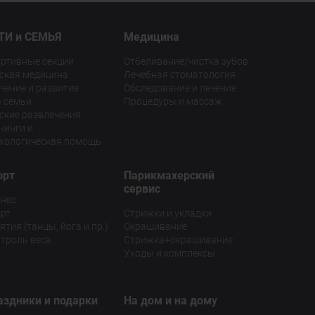
ТИ и СЕМЬЯ
Медицина
ртивные секции
Отбеливание/чистка зубов
ская медицина
Лечебная стоматология
чение и развитие
Обследование и лечение
 семьи
Процедуры и массаж
ские развлечения
нинги и
хологическая помощь
орт
Парикмахерский
сервис
нес
рт
Стрижки и укладки
ятия (танцы, йога и пр.)
Окрашивание
троль веса
Стрижка+окрашивание
Уходы и комплексы
аздники и подарки
На дом и на дому