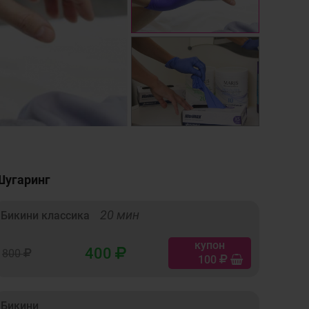
Шугаринг
20 мин
Бикини классика
купон
400
800
100
Бикини