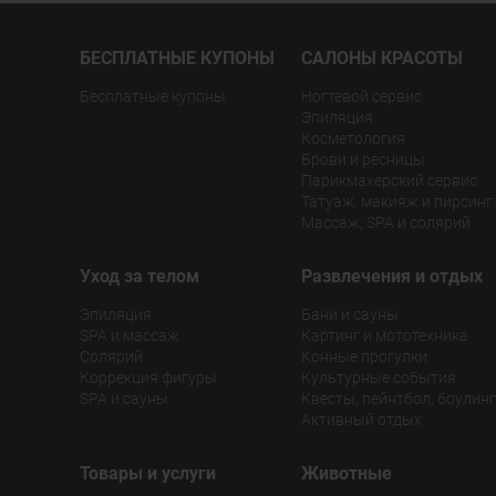
БЕСПЛАТНЫЕ КУПОНЫ
САЛОНЫ КРАСОТЫ
Бесплатные купоны
Ногтевой сервис
Эпиляция
Косметология
Брови и ресницы
Парикмахерский сервис
Татуаж, макияж и пирсинг
Массаж, SPA и солярий
Уход за телом
Развлечения и отдых
Эпиляция
Бани и сауны
SPA и массаж
Картинг и мототехника
Солярий
Конные прогулки
Коррекция фигуры
Культурные события
SPA и сауны
Квесты, пейнтбол, боулинг
Активный отдых
Товары и услуги
Животные