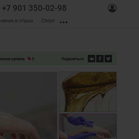
+7 901 350-02-98
чения и отдых
Спорт
понов купили:
0
Поделиться