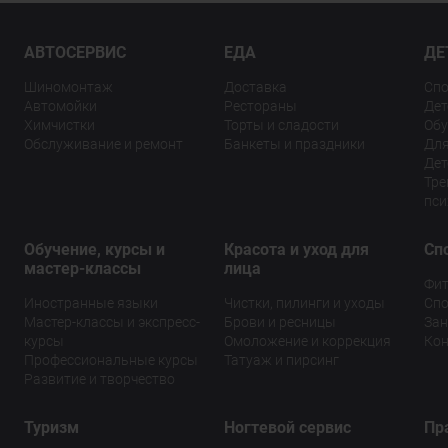
АВТОСЕРВИС
ЕДА
ДЕ
Шиномонтаж
Доставка
Спо
Автомойки
Рестораны
Дет
Химчистки
Торты и сладости
Обу
Обслуживание и ремонт
Банкеты и праздники
Для
Дет
Тре
пси
Обучение, курсы и
Красота и уход для
Сп
мастер-классы
лица
Фит
Иностранные языки
Чистки, пилинги и уходы
Спо
Мастер-классы и экспресс-
Брови и ресницы
Зан
курсы
Омоложение и коррекция
Кон
Профессиональные курсы
Татуаж и пирсинг
Развитие и творчество
Туризм
Ногтевой сервис
Пр