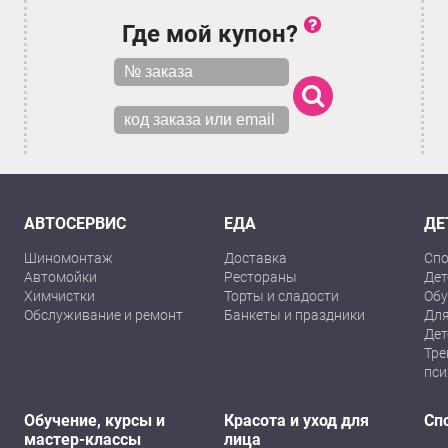
Где мой купон?
АВТОСЕРВИС
ЕДА
ДЕ
Шиномонтаж
Доставка
Спо
Автомойки
Рестораны
Дет
Химчистки
Торты и сладости
Обу
Обслуживание и ремонт
Банкеты и праздники
Для
Дет
Тре
пси
Обучение, курсы и
Красота и уход для
Сп
мастер-классы
лица