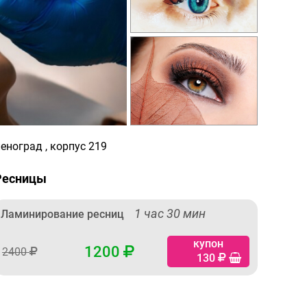
еноград , корпус 219
Ресницы
1 час 30 мин
Ламинирование ресниц
купон
1200
2400
130