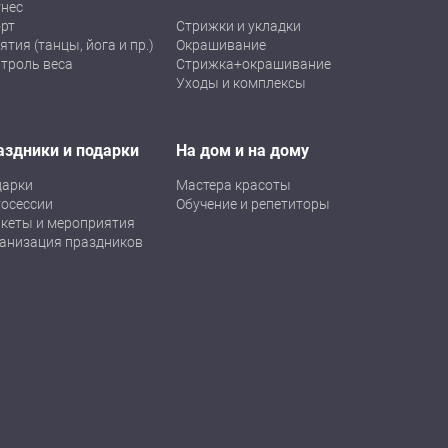
нес
рт
Стрижки и укладки
ятия (танцы, йога и пр.)
Окрашивание
троль веса
Стрижка+окрашивание
Уходы и комплексы
аздники и подарки
На дом и на дому
дарки
Мастера красоты
осессии
Обучение и репетиторы
кеты и мероприятия
анизация праздников