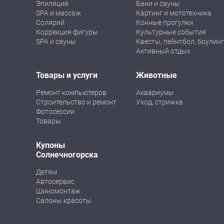
Эпиляция
Бани и сауны
SPA и массаж
Картинг и мототехника
Солярий
Конные прогулки
Коррекция фигуры
Культурные события
SPA и сауны
Квесты, пейнтбол, боулинг
Активный отдых
Товары и услуги
Животные
Ремонт компьютеров
Аквариумы
Строительство и ремонт
Уход, стрижка
Фотосессии
Товары
Купоны
Солнечногорска
Детям
Автосервис
Шиномонтаж
Салоны красоты