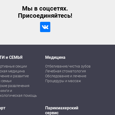
Мы в соцсетях.
Присоединяйтесь!
ТИ и СЕМЬЯ
Медицина
ртивные секции
Отбеливание/чистка зубов
ская медицина
Лечебная стоматология
чение и развитие
Обследование и лечение
 семьи
Процедуры и массаж
ские развлечения
нинги и
хологическая помощь
орт
Парикмахерский
сервис