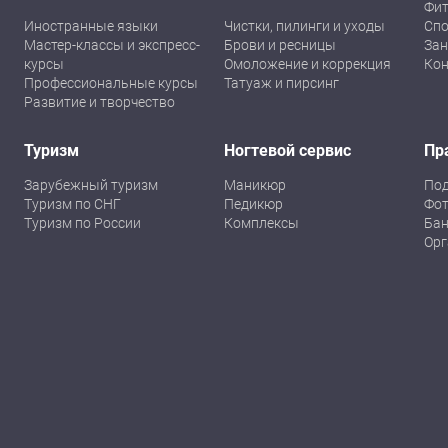
Фит
Иностранные языки
Чистки, пилинги и уходы
Спо
Мастер-классы и экспресс-
Брови и ресницы
Зан
курсы
Омоложение и коррекция
Кон
Профессиональные курсы
Татуаж и пирсинг
Развитие и творчество
Туризм
Ногтевой сервис
Пр
Зарубежный туризм
Маникюр
По
Туризм по СНГ
Педикюр
Фот
Туризм по России
Комплексы
Бан
Орг