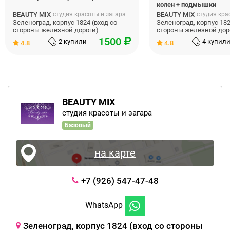
колен + подмышки
BEAUTY MIX
студия красоты и загара
BEAUTY MIX
студия кра
Зеленоград, корпус 1824 (вход со
Зеленоград, корпус 182
стороны железной дороги)
стороны железной дор
1500
2 купили
4 купил
4.8
4.8
BEAUTY MIX
студия красоты и загара
Базовый
на карте
+7 (926) 547-47-48
WhatsApp
Зеленоград, корпус 1824 (вход со стороны