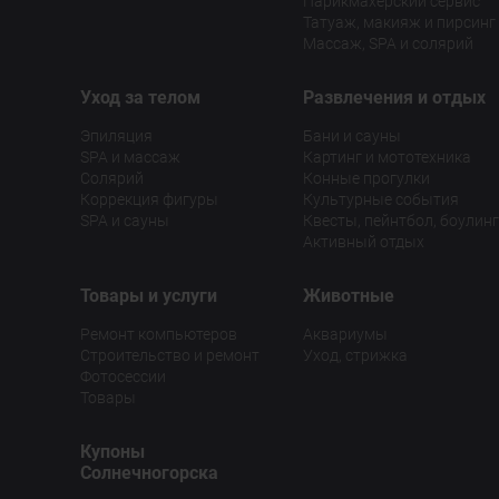
Парикмахерский сервис
Татуаж, макияж и пирсинг
Массаж, SPA и солярий
Уход за телом
Развлечения и отдых
Эпиляция
Бани и сауны
SPA и массаж
Картинг и мототехника
Солярий
Конные прогулки
Коррекция фигуры
Культурные события
SPA и сауны
Квесты, пейнтбол, боулинг
Активный отдых
Товары и услуги
Животные
Ремонт компьютеров
Аквариумы
Строительство и ремонт
Уход, стрижка
Фотосессии
Товары
Купоны
Солнечногорска