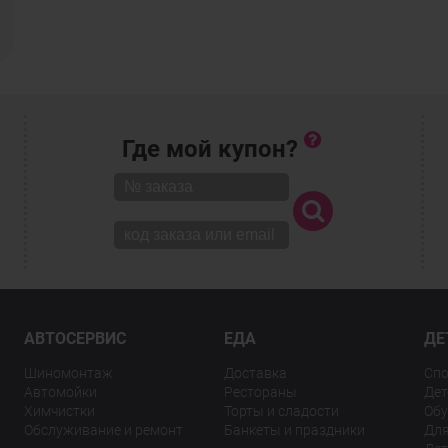
Где мой купон?
АВТОСЕРВИС
ЕДА
ДЕ
Шиномонтаж
Доставка
Спо
Автомойки
Рестораны
Дет
Химчистки
Торты и сладости
Обу
Обслуживание и ремонт
Банкеты и праздники
Для