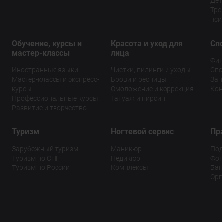
Дет
Тре
пси
Обучение, курсы и
Красота и уход для
Сп
мастер-классы
лица
Фит
Иностранные языки
Чистки, пилинги и уходы
Спо
Мастер-классы и экспресс-
Брови и ресницы
Зан
курсы
Омоложение и коррекция
Кон
Профессиональные курсы
Татуаж и пирсинг
Развитие и творчество
Туризм
Ногтевой сервис
Пр
Зарубежный туризм
Маникюр
По
Туризм по СНГ
Педикюр
Фот
Туризм по России
Комплексы
Бан
Орг