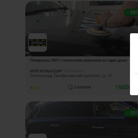
- 50
Полировка ЛКП + нанесение керамики за один день!
МОЙ КОМАНДИР
автомойка
Зеленоград, Панфиловский проспект, д. 15
19000
2 купили
4.7
- 35