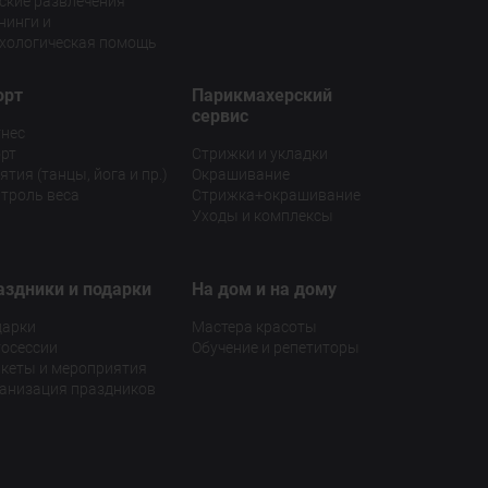
ские развлечения
нинги и
хологическая помощь
орт
Парикмахерский
сервис
нес
рт
Стрижки и укладки
ятия (танцы, йога и пр.)
Окрашивание
троль веса
Стрижка+окрашивание
Уходы и комплексы
аздники и подарки
На дом и на дому
дарки
Мастера красоты
осессии
Обучение и репетиторы
кеты и мероприятия
анизация праздников