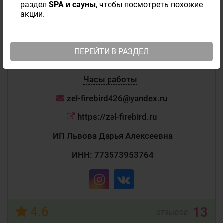
раздел
SPA и сауны
, чтобы посмотреть похожие
+7 (910) 434-00-01
акции.
Зеленоград, корпус 426А, стр. 3
Сейчас открыто
ПЕРЕЙТИ В РАЗДЕЛ
Пт: 10:00 - 20:00
Часы работы
zel-firebird426@yandex.ru
https://zel-firebird.ru
ИП Львова Дарья Алексеевна
ИНН: 773573953764
4.6
13
отзывов