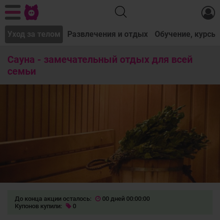
а
Уход за телом
Развлечения и отдых
Обучение, курсы
Сауна - замечательный отдых для всей
семьи
До конца акции осталось:
00 дней 00:00:00
Купонов купили:
0