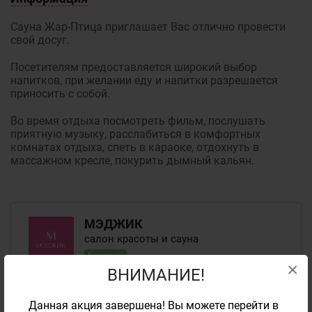
Сауна Жар-Птица приглашает Вас отлично провести
свой досуг.
Посетителям предоставляется широкий выбор
напитков, при желании еду и напитки разрешается
приносить с собой.
Во время отдыха посмотреть фильм, послушать
приятную музыку, расслабиться в комфортных
комнатах отдыха, спеть в караоке, отдохнуть в
массажном кресле, покурить дымный кальян.
МЭДЖИК
салон красоты и сауна
Базовый
×
ВНИМАНИЕ!
на карте
Данная акция завершена! Вы можете перейти в