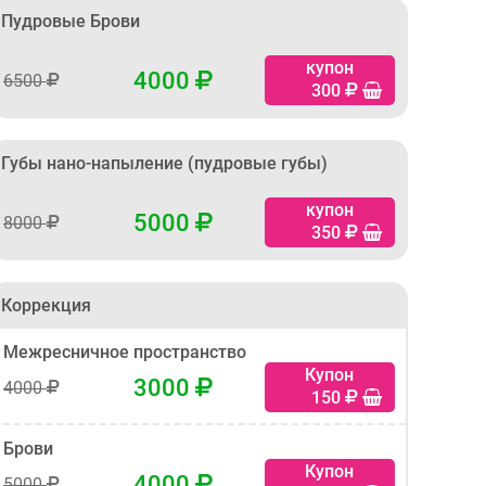
Пудровые Брови
купон
4000
6500
300
Губы нано-напыление (пудровые губы)
купон
5000
8000
350
Коррекция
Межресничное пространство
Купон
3000
4000
150
Брови
Купон
4000
5000