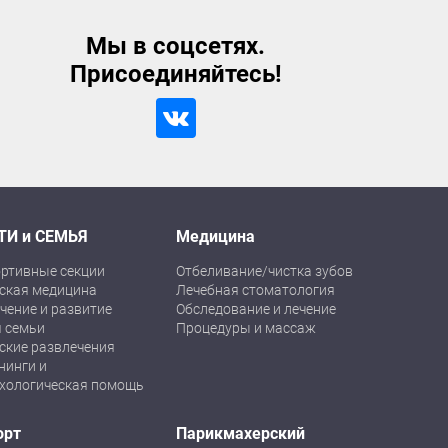
Мы в соцсетях.
Присоединяйтесь!
ТИ и СЕМЬЯ
Медицина
ртивные секции
Отбеливание/чистка зубов
ская медицина
Лечебная стоматология
чение и развитие
Обследование и лечение
 семьи
Процедуры и массаж
ские развлечения
нинги и
хологическая помощь
орт
Парикмахерский