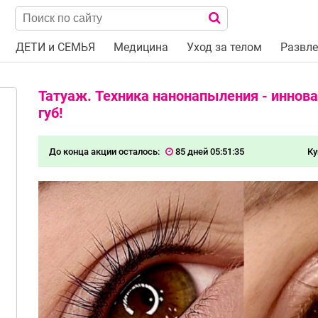
ДЕТИ и СЕМЬЯ
Медицина
Уход за телом
Развле
Татуаж. Техника нанонапыления - иннова
губ!
До конца акции осталось:
85 дней 05:51:34
Ку