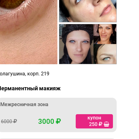
олагушина, корп. 219
Перманентный макияж
Межресничная зона
купон
3000
6000
250