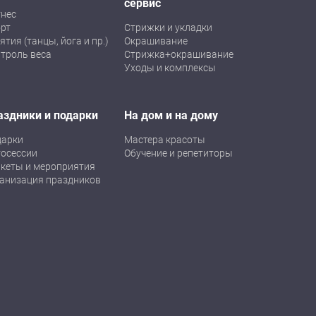
сервис
нес
рт
Стрижки и укладки
ятия (танцы, йога и пр.)
Окрашивание
троль веса
Стрижка+окрашивание
Уходы и комплексы
аздники и подарки
На дом и на дому
дарки
Мастера красоты
осессии
Обучение и репетиторы
кеты и мероприятия
анизация праздников