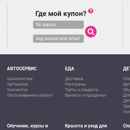
Где мой купон?
АВТОСЕРВИС
ЕДА
ДЕ
Шиномонтаж
Доставка
Спо
Автомойки
Рестораны
Дет
Химчистки
Торты и сладости
Обу
Обслуживание и ремонт
Банкеты и праздники
Для
Дет
Тре
пси
Обучение, курсы и
Красота и уход для
Сп