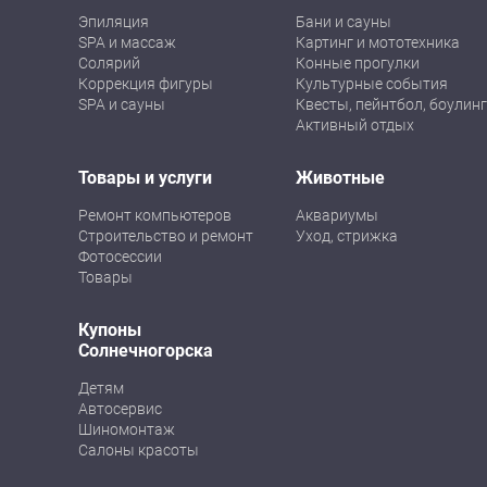
Эпиляция
Бани и сауны
SPA и массаж
Картинг и мототехника
Солярий
Конные прогулки
Коррекция фигуры
Культурные события
SPA и сауны
Квесты, пейнтбол, боулинг
Активный отдых
Товары и услуги
Животные
Ремонт компьютеров
Аквариумы
Строительство и ремонт
Уход, стрижка
Фотосессии
Товары
Купоны
Солнечногорска
Детям
Автосервис
Шиномонтаж
Салоны красоты