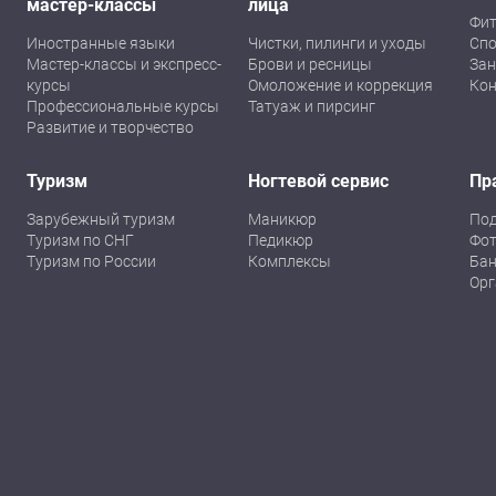
мастер-классы
лица
Фит
Иностранные языки
Чистки, пилинги и уходы
Спо
Мастер-классы и экспресс-
Брови и ресницы
Зан
курсы
Омоложение и коррекция
Кон
Профессиональные курсы
Татуаж и пирсинг
Развитие и творчество
Туризм
Ногтевой сервис
Пр
Зарубежный туризм
Маникюр
По
Туризм по СНГ
Педикюр
Фот
Туризм по России
Комплексы
Бан
Орг