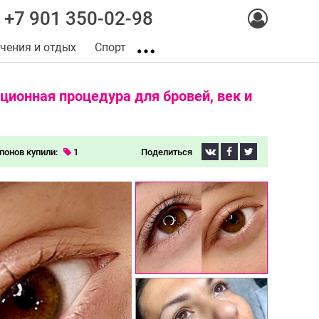
+7 901 350-02-98
чения и отдых
Спорт
ционная процедура для бровей, век и
понов купили:
1
Поделиться