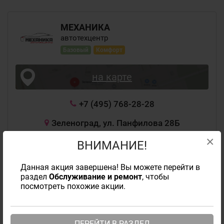
МЕХАНИКА
автотехцентр
Базовый
Комфорт
на карте
+7 (495) 768-28-28
Зеленоград, ул. Панфилова 28Б
×
Сейчас закрыто
ВНИМАНИЕ!
Вс: 09:00 - 21:00
Данная акция завершена! Вы можете перейти в
Часы работы
раздел
Обслуживание и ремонт
, чтобы
посмотреть похожие акции.
sw.ol@yandex.ru
https://механика-сервис.рф
ПЕРЕЙТИ В РАЗДЕЛ