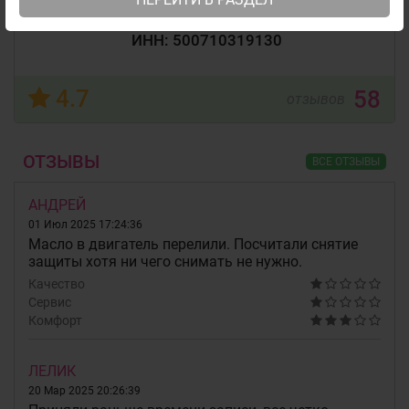
ИП Свинкин Олег Николаевич
ИНН: 500710319130
4.7
58
отзывов
ОТЗЫВЫ
ВСЕ ОТЗЫВЫ
АНДРЕЙ
01 Июл 2025 17:24:36
Масло в двигатель перелили. Посчитали снятие
защиты хотя ни чего снимать не нужно.
Качество
Сервис
Комфорт
ЛЕЛИК
20 Мар 2025 20:26:39