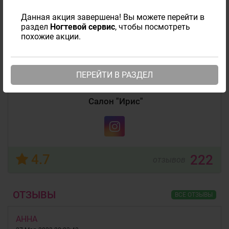
Зеленоград, корпус 442
Данная акция завершена! Вы можете перейти в
раздел
Ногтевой сервис
, чтобы посмотреть
Сейчас открыто
похожие акции.
Пт: 10:00 - 20:00
Часы работы
ПЕРЕЙТИ В РАЗДЕЛ
1288638@gmail.com
Салон "Ирис"
4.7
222
отзывов
ОТЗЫВЫ
ВСЕ ОТЗЫВЫ
АННА